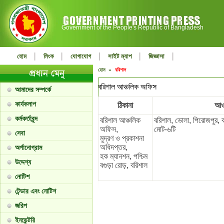
Government of the People's Republic of Bangladesh
|
|
|
|
|
হোম
লিংক
যোগাযোগ
সাইট ম্যাপ
জিজ্ঞাসা
হোম »
বরিশাল
বরিশাল আঞ্চলিক অফিস
আমাদের সম্পর্কে
কার্যকলাপ
ঠিকানা
আও
কর্মকর্তাবৃন্দ
বরিশাল আঞ্চলিক
বরিশাল, ভোলা, পিরোজপুর, ঝ
অফিস,
মোট-৬টি
সেবা
মুদ্রণ ও প্রকাশনা
অধিদপ্তর,
অর্গানোগ্রাম
হক ম্যানশন, পশ্চিম
উদ্দেশ্য
বগুড়া রোড়, বরিশাল
নোটিশ
টেন্ডার এবং নোটিশ
জরিপ
ইনভেন্টরি