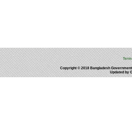
Term
Copyright © 2018 Bangladesh Government
Updated by 