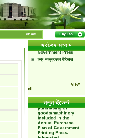
মুদ্রণ ও প্রকাশনা অধিদপ্তরের
দ্বিতীয় প্রজন্মে সিটিজেন চার্টার
সার্চ করুন
পরীক্ষামূলক খবর BSO
A Handbook of
Government Press
তথ্য অবমুক্তকরণ নীতিমালা
পরীক্ষামূলক খবর
view
all
Tender Notice -
Tender Proposals
have been invited for
purchasing of
goods/machinery
included in the
Annual Purchase
Plan of Government
Printing Press.
Interested