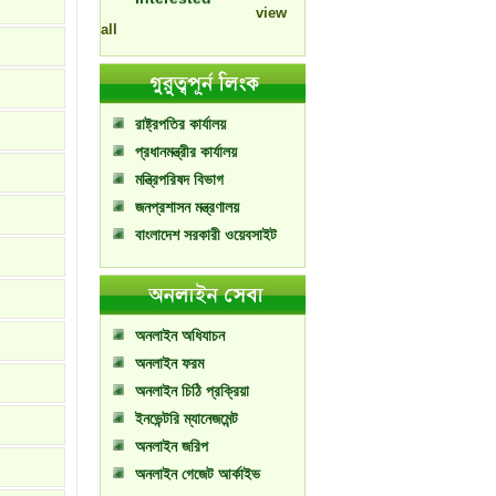
contractors are
view
requested to take
all
part.
Annual Performance
Contract preparation
Monitoring and
Evaluation
রাষ্ট্রপতির কার্যালয়
Guidelines 2021-2022
প্রধানমন্ত্রীর কার্যালয়
মন্ত্রিপরিষদ বিভাগ
জনপ্রশাসন মন্ত্রণালয়
বাংলাদেশ সরকারী ওয়েবসাইট
অনলাইন অধিযাচন
অনলাইন ফরম
অনলাইন চিঠি প্রক্রিয়া
ইনভেন্টরি ম্যানেজমেন্ট
অনলাইন জরিপ
অনলাইন গেজেট আর্কাইভ