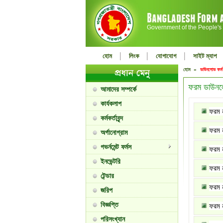
Government of the People's
|
|
|
হোম
লিংক
যোগাযোগ
সাইট ম্যাপ
হোম »
ডাউনলোড ফর্
ফরম ডাউন
আমাদের সম্পর্কে
কার্যকলাপ
ফরম 
কর্মকর্তাবৃন্দ
ফরম 
অর্গানোগ্রাম
গভর্নমেন্ট ফর্মস
ফরম 
ইনভেন্টরি
ফরম 
টেন্ডার
ফরম 
জরিপ
বিজ্ঞপ্তি
ফরম ন
পরিসংখ্যান