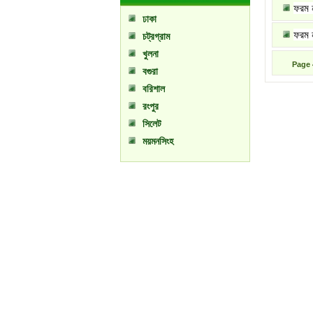
ফরম 
ঢাকা
ফরম 
চট্রগ্রাম
খুলনা
Page
বগুরা
বরিশাল
রংপুর
সিলেট
ময়মনসিংহ