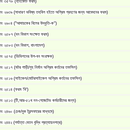
নং ৩৫৭৮ (হাইকোর্ট ফরম)
নং ২৬৩৯ (সাধারণ ভবিষ্য তহবিল হইতে অগ্রিম গ্রহণের জন্য আবেদনের ফরম)
ং ২৬০৪ (”আদায়কের বিলের উদ্ধৃতি-ক’’)
নং ২৫৮৭ (বন বিভাগ সংক্ষেত ফরম)
নং ২৫৮৩ (বন বিভাগ, বাংলাদেশ)
নং ২৫৭৫ (ডিভিশনের উপ-বন সংরক্ষক)
ং ২৫১৭ (মটর গাড়ী/গৃহ নির্মান অগ্রিম কর্তনের তফসিল)
নং ২৫১৬ (সাইকেল/মোটরসাইকেল অগ্রিম কর্তনের তফসিল)
নং ২৫১৪ (ফরম ’বি’)
নং ২৫১৩ (টি,আর-৫১খ নন-গেজেটেড কর্মচারীদের জন্য)
ং ২৪৬০ (চেক/বুক ট্রন্সফারের মাধ্যমে)
ং ২৪৪২ (পর্যাত্ত বেতন বৃদ্ধি প্রত্যায়নপত্র)