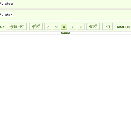
নং ২৪০৩
নং ২৪০১
প্রথম পাতা
পূর্ববর্তী
২
৩
৫
৬
পরবর্তী
শেষ
৪
4/7
Total
140
found