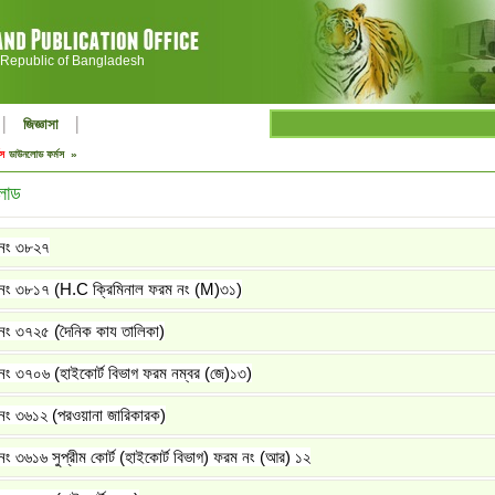
 Republic of Bangladesh
|
|
জিজ্ঞাসা
মস
ডাউনলোড ফর্মস »
লোড
নং ৩৮২৭
নং ৩৮১৭ (H.C ক্রিমিনাল ফরম নং (M)৩১)
নং ৩৭২৫ (দৈনিক কায তালিকা)
নং ৩৭০৬ (হাইকোর্ট বিভাগ ফরম নম্বর (জে)১৩)
নং ৩৬১২ (পরওয়ানা জারিকারক)
ং ৩৬১৬ সুপ্রীম কোর্ট (হাইকোর্ট বিভাগ) ফরম নং (আর) ১২