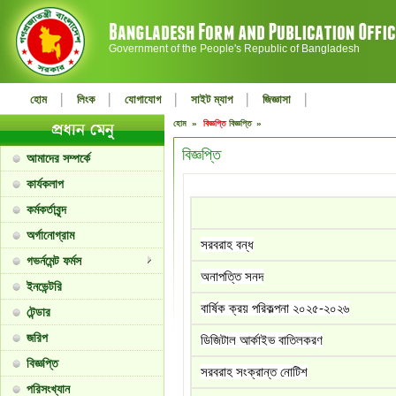
Government of the People's Republic of Bangladesh
|
|
|
|
|
হোম
লিংক
যোগাযোগ
সাইট ম্যাপ
জিজ্ঞাসা
হোম »
বিজ্ঞপ্তি
বিজ্ঞপ্তি »
বিজ্ঞপ্তি
আমাদের সম্পর্কে
কার্যকলাপ
কর্মকর্তাবৃন্দ
অর্গানোগ্রাম
সরবরাহ বন্ধ
গভর্নমেন্ট ফর্মস
অনাপত্তি সনদ
ইনভেন্টরি
বার্ষিক ক্রয় পরিকল্পনা ২০২৫-২০২৬
টেন্ডার
জরিপ
ডিজিটাল আর্কাইভ বাতিলকরণ
বিজ্ঞপ্তি
সরবরাহ সংক্রান্ত নোটিশ
পরিসংখ্যান