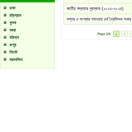
ঢাকা
জাতীয় শুদ্ধাচার পুরস্কার (২০২৩-২০২৪)
চট্রগ্রাম
দপ্তর ও সংস্থার সমন্বয়ে ৪র্থ ত্রৈমিসক স
খুলনা
বগুরা
১
২
Page
1/5
বরিশাল
রংপুর
সিলেট
ময়মনসিংহ