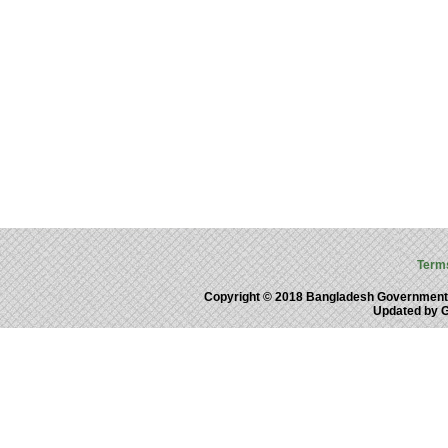
Term
Copyright © 2018 Bangladesh Government
Updated by 