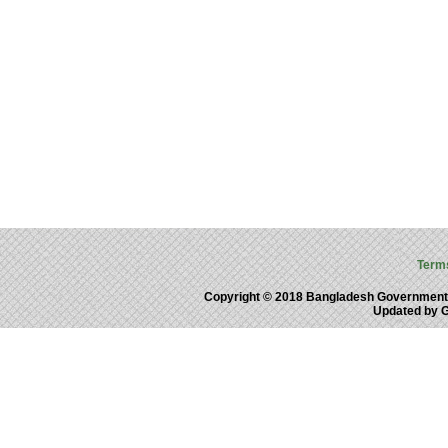
Term
Copyright © 2018 Bangladesh Government
Updated by 