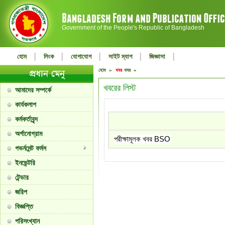
Government of the People's Republic of Bangladesh
|
|
|
|
|
হোম
লিংক
যোগাযোগ
সাইট ম্যাপ
জিজ্ঞাসা
হোম »
খবর
খবর »
খবরের লিস্ট
আমাদের সম্পর্কে
কার্যকলাপ
কর্মকর্তাবৃন্দ
অর্গানোগ্রাম
পরীক্ষামূলক খবর BSO
গভর্নমেন্ট ফর্মস
ইনভেন্টরি
টেন্ডার
জরিপ
বিজ্ঞপ্তি
পরিসংখ্যান