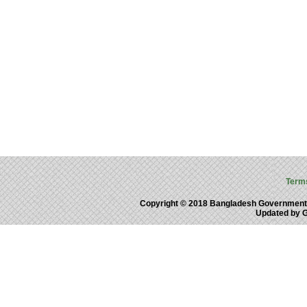
Term
Copyright © 2018 Bangladesh Government
Updated by 