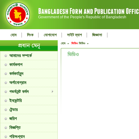
Government of the People's Republic of Bangladesh
|
|
|
|
|
হোম
লিংক
যোগাযোগ
সাইট ম্যাপ
জিজ্ঞাসা
হোম »
ভিডিও
ভিডিও »
ভিডিও
আমাদের সম্পর্কে
কার্যকলাপ
কর্মকর্তাবৃন্দ
অর্গানোগ্রাম
গভর্নমেন্ট ফর্মস
ইনভেন্টরি
টেন্ডার
জরিপ
বিজ্ঞপ্তি
পরিসংখ্যান