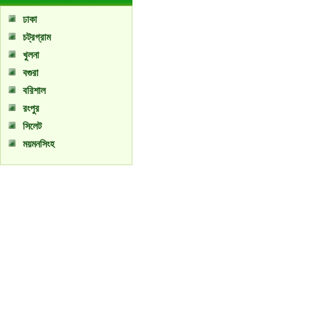
ঢাকা
চট্রগ্রাম
খুলনা
বগুরা
বরিশাল
রংপুর
সিলেট
ময়মনসিংহ