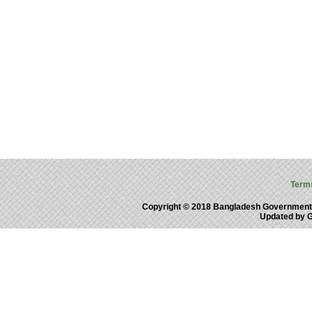
Term
Copyright © 2018 Bangladesh Government
Updated by 