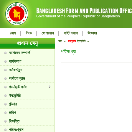
Government of the People's Republic of Bangladesh
|
|
|
|
|
হোম
লিংক
যোগাযোগ
সাইট ম্যাপ
জিজ্ঞাসা
হোম »
ইনভেন্টরি
ইনভেন্টরি »
পরিসংখ্যা
আমাদের সম্পর্কে
কার্যকলাপ
কর্মকর্তাবৃন্দ
অর্গানোগ্রাম
গভর্নমেন্ট ফর্মস
ইনভেন্টরি
টেন্ডার
জরিপ
বিজ্ঞপ্তি
পরিসংখ্যান