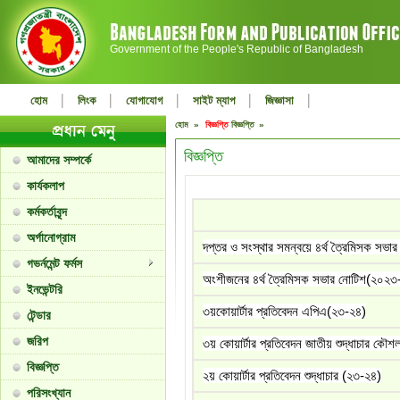
Government of the People's Republic of Bangladesh
|
|
|
|
|
হোম
লিংক
যোগাযোগ
সাইট ম্যাপ
জিজ্ঞাসা
হোম »
বিজ্ঞপ্তি
বিজ্ঞপ্তি »
বিজ্ঞপ্তি
আমাদের সম্পর্কে
কার্যকলাপ
কর্মকর্তাবৃন্দ
অর্গানোগ্রাম
দপ্তর ও সংস্থার সমন্বয়ে ৪র্থ ত্রৈমিসক স
গভর্নমেন্ট ফর্মস
অংশীজনের ৪র্থ ত্রৈমিসক সভার নোটিশ(২০২
ইনভেন্টরি
৩য়কোয়ার্টার প্রতিবেদন এপিএ(২৩-২৪)
টেন্ডার
জরিপ
৩য় কোয়ার্টার প্রতিবেদন জাতীয় শুদ্ধাচার কৌ
বিজ্ঞপ্তি
২য় কোয়ার্টার প্রতিবেদন শুদ্ধাচার (২৩-২৪)
পরিসংখ্যান