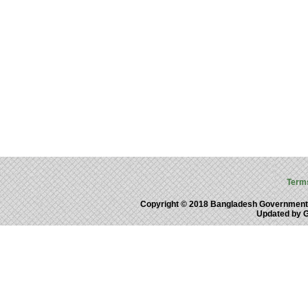
Term
Copyright © 2018 Bangladesh Government
Updated by 