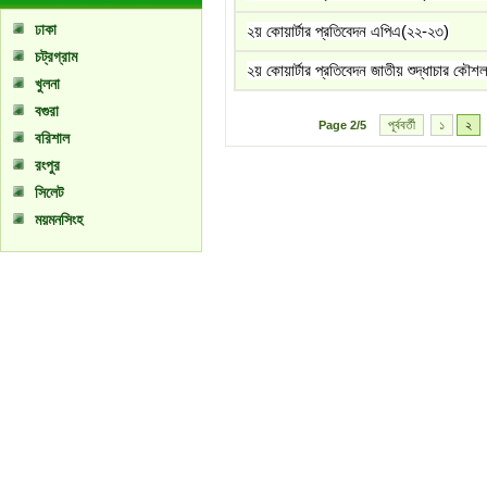
ঢাকা
২য় কোয়ার্টার প্রতিবেদন এপিএ(২২-২৩)
চট্রগ্রাম
২য় কোয়ার্টার প্রতিবেদন জাতীয় শুদ্ধাচার কৌ
খুলনা
বগুরা
পূর্ববর্তী
১
২
Page
2/5
বরিশাল
রংপুর
সিলেট
ময়মনসিংহ