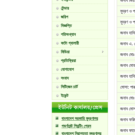
জনাব জিয়া
টেন্ডার
মুদ্রণ ও 
জরিপ
মুদ্রণ ও 
বিজ্ঞপ্তি
জনাব হাবি
পরিসংখ্যান
ফটো গ্যালারী
জনাব এ. ক
মিডিয়া
জনাব মোঃ 
প্রতিক্রিয়া
জনাব মোহাম
যোগাযোগ
জনাব হাবি
সংবাদ
সিটিজেন চার্ট
মোসা: পার
ইভেন্ট
জনাব মোঃ 
জনাব মোসা
বাংলাদেশ সরকারি মুদ্রণালয়
জনাব ফরিদ
গভর্ণমেন্ট প্রিন্টিং প্রেস
জনাব ফাতেম
বাংলাদেশ নিরাপত্তা মুদ্রণালয়