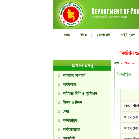
গনপ্রজাতন্ত্রী বাংলাদেশ সরকার
|
|
|
হোম
লিংক
যোগাযোগ
সাইট ম্যাপ
"বর্তমান 
হোম »
Notice
বিজ্ঞপ্তি
আমাদের সম্পর্কে
কার্যকলাপ
আইনের বিধি ও প্রবিধান
ভিশন ও মিশন
বেগম শাহা
সেবা
জনাব মোঃ
কর্মকর্তাবৃন্দ
জনাব মোঃ
অর্গানোগ্রাম
ইনভেন্টরি