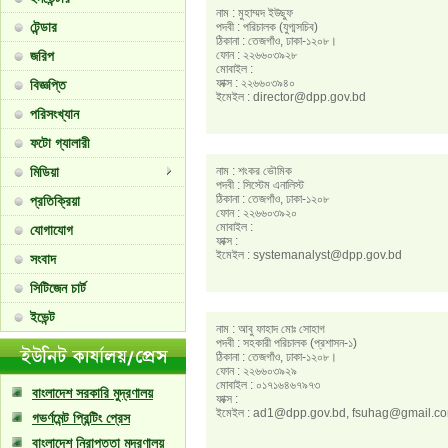
নাম : মুহাম্মদ ইউছুফ
টেন্ডার
পদবী : পরিচালক (যুগ্মসচিব)
ঠিকানা : তেজগাঁও, ঢাকা-১২০৮।
জরিপ
ফোন : ২২৬৬০৩৯২৮
মোবাইল :
ফাক্স : ২২৬৬০৩৯৪০
বিজ্ঞপ্তি
ইমেইল : director@dpp.gov.bd
পরিসংখ্যান
ফটো গ্যালারী
মিডিয়া
নাম : শংকর ভৌমিক
পদবী : সিস্টেম এনালিস্ট
ঠিকানা : তেজগাঁও, ঢাকা-১২০৮
প্রতিক্রিয়া
ফোন : ২২৬৬০৩৯২০
মোবাইল :
যোগাযোগ
ফাক্স :
ইমেইল : systemanalyst@dpp.gov.bd
সংবাদ
সিটিজেন চার্ট
ইভেন্ট
নাম : আবু ফাহাদ মোঃ সোহাগ
পদবী : সহকারী পরিচালক (প্রশাসন-১)
ঠিকানা : তেজগাঁও, ঢাকা-১২০৮।
ফোন : ২২৬৬০৩৯২৯
মোবাইল : ০১৭১৬৪৬৭৯৭৩
বাংলাদেশ সরকারি মুদ্রণালয়
ফাক্স :
ইমেইল : ad1@dpp.gov.bd, fsuhag@gmail.c
গভর্ণমেন্ট প্রিন্টিং প্রেস
বাংলাদেশ নিরাপত্তা মুদ্রণালয়