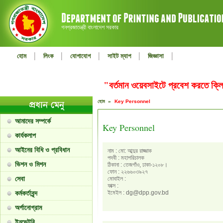
গনপ্রজাতন্ত্রী বাংলাদেশ সরকার
|
|
|
|
|
হোম
লিংক
যোগাযোগ
সাইট ম্যাপ
জিজ্ঞাসা
"বর্তমান ওয়েবসাইটে প্রবেশ করতে ক
হোম »
Key Personnel
আমাদের সম্পর্কে
Key Personnel
কার্যকলাপ
আইনের বিধি ও প্রবিধান
নাম : মো: আব্দুর রাজ্জাক
পদবী : মহাপরিচালক
ভিশন ও মিশন
ঠিকানা : তেজগাঁও, ঢাকা-১২০৮।
ফোন : ২২৬৬০৩৯২৭
সেবা
মোবাইল :
ফাক্স :
কর্মকর্তাবৃন্দ
ইমেইল : dg@dpp.gov.bd
অর্গানোগ্রাম
ইনভেন্টরি