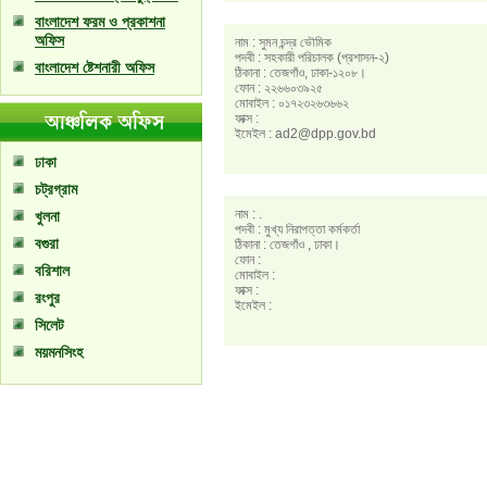
বাংলাদেশ ফরম ও প্রকাশনা
অফিস
নাম : সুমন চন্দ্র ভৌমিক
পদবী : সহকারী পরিচালক (প্রশাসন-২)
বাংলাদেশ ষ্টেশনারী অফিস
ঠিকানা : তেজগাঁও, ঢাকা-১২০৮।
ফোন : ২২৬৬০৩৯২৫
মোবাইল : ০১৭২৩২৬৩৬৬২
ফাক্স :
ইমেইল : ad2@dpp.gov.bd
ঢাকা
চট্রগ্রাম
নাম : .
খুলনা
পদবী : মুখ্য নিরাপত্তা কর্মকর্তা
বগুরা
ঠিকানা : তেজগাঁও , ঢাকা।
ফোন :
বরিশাল
মোবাইল :
ফাক্স :
রংপুর
ইমেইল :
সিলেট
ময়মনসিংহ