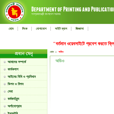
গনপ্রজাতন্ত্রী বাংলাদেশ সরকার
|
|
|
|
|
হোম
লিংক
যোগাযোগ
সাইট ম্যাপ
জিজ্ঞাসা
"বর্তমান ওয়েবসাইটে প্রবেশ করতে ক
হোম »
অডিও
অডিও
আমাদের সম্পর্কে
কার্যকলাপ
আইনের বিধি ও প্রবিধান
ভিশন ও মিশন
সেবা
কর্মকর্তাবৃন্দ
অর্গানোগ্রাম
ইনভেন্টরি