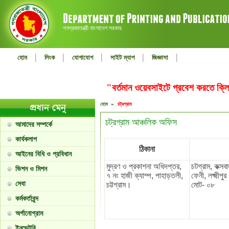
গনপ্রজাতন্ত্রী বাংলাদেশ সরকার
|
|
|
|
|
হোম
লিংক
যোগাযোগ
সাইট ম্যাপ
জিজ্ঞাসা
"বর্তমান ওয়েবসাইটে প্রবেশ করতে ক
হোম »
চট্রগ্রাম
চট্রগ্রাম আঞ্চলিক অফিস
আমাদের সম্পর্কে
কার্যকলাপ
ঠিকানা
আইনের বিধি ও প্রবিধান
মুদ্রণ ও প্রকাশনা অধিদপ্তর,
চটগ্রাম, কক্সবা
ভিশন ও মিশন
৭ নং হাজী ক্যাম্প, পাহাড়তলী,
ফেনী, লক্ষ্মীপু
সেবা
চট্টগ্রাম।
মোট- ০৮
কর্মকর্তাবৃন্দ
অর্গানোগ্রাম
ইনভেন্টরি