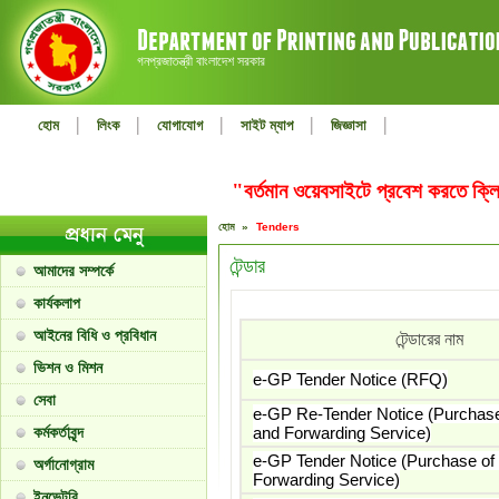
গনপ্রজাতন্ত্রী বাংলাদেশ সরকার
|
|
|
|
|
হোম
লিংক
যোগাযোগ
সাইট ম্যাপ
জিজ্ঞাসা
"বর্তমান ওয়েবসাইটে প্রবেশ করতে ক
হোম »
Tenders
টেন্ডার
আমাদের সম্পর্কে
কার্যকলাপ
আইনের বিধি ও প্রবিধান
টেন্ডারের নাম
ভিশন ও মিশন
e-GP Tender Notice (RFQ)
সেবা
e-GP Re-Tender Notice (Purchase
কর্মকর্তাবৃন্দ
and Forwarding Service)
e-GP Tender Notice (Purchase of 
অর্গানোগ্রাম
Forwarding Service)
ইনভেন্টরি