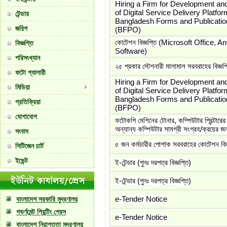
Hiring a Firm for Development a
of Digital Service Delivery Platfor
টেন্ডার
Bangladesh Forms and Publicatio
জরিপ
(BFPO)
কোটেশন বিজ্ঞপ্তি (Microsoft Office, An
বিজ্ঞপ্তি
Software)
পরিসংখ্যান
২৫ প্রকার স্টেশনারী মালামাল সরবরাহের বিজ্ঞপ্
ফটো গ্যালারী
Hiring a Firm for Development a
মিডিয়া
of Digital Service Delivery Platfor
Bangladesh Forms and Publicatio
প্রতিক্রিয়া
(BFPO)
যোগাযোগ
ফটোকপি মেশিনের টোনার, কম্পিউটার প্রিন্টারে
অন্যান্য কম্পিউটার সামগ্রী সংগ্রহ/ক্রয়ের জ
সংবাদ
৫ জন কর্মচারীর পোশাক সরবরাহের কোটেশন বিজ্
সিটিজেন চার্ট
ইভেন্ট
ই-টেন্ডার (পুনঃ দরপত্র বিজ্ঞপ্তি)
ই-টেন্ডার (পুনঃ দরপত্র বিজ্ঞপ্তি)
e-Tender Notice
বাংলাদেশ সরকারি মুদ্রণালয়
গভর্ণমেন্ট প্রিন্টিং প্রেস
e-Tender Notice
বাংলাদেশ নিরাপত্তা মুদ্রণালয়