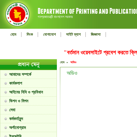
গনপ্রজাতন্ত্রী বাংলাদেশ সরকার
|
|
|
|
|
হোম
লিংক
যোগাযোগ
সাইট ম্যাপ
জিজ্ঞাসা
"বর্তমান ওয়েবসাইটে প্রবেশ করতে ক
হোম »
অডিও
অডিও
আমাদের সম্পর্কে
কার্যকলাপ
আইনের বিধি ও প্রবিধান
ভিশন ও মিশন
সেবা
কর্মকর্তাবৃন্দ
অর্গানোগ্রাম
ইনভেন্টরি