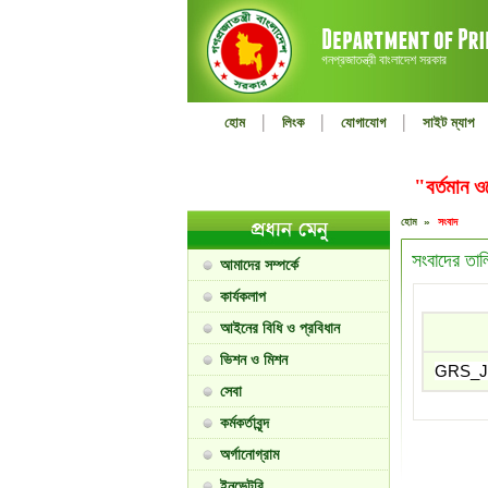
গনপ্রজাতন্ত্রী বাংলাদেশ সরকার
|
|
|
হোম
লিংক
যোগাযোগ
সাইট ম্যাপ
"বর্তমান 
হোম »
সংবাদ
সংবাদের তাল
আমাদের সম্পর্কে
কার্যকলাপ
আইনের বিধি ও প্রবিধান
ভিশন ও মিশন
GRS_Ja
সেবা
কর্মকর্তাবৃন্দ
অর্গানোগ্রাম
ইনভেন্টরি