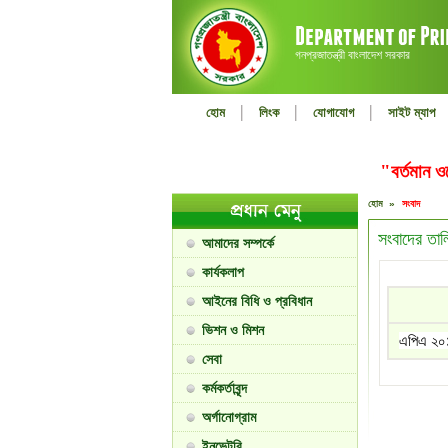
গনপ্রজাতন্ত্রী বাংলাদেশ সরকার
|
|
|
হোম
লিংক
যোগাযোগ
সাইট ম্যাপ
"বর্তমান 
হোম »
সংবাদ
সংবাদের তাল
আমাদের সম্পর্কে
কার্যকলাপ
আইনের বিধি ও প্রবিধান
ভিশন ও মিশন
এপিএ ২০
সেবা
কর্মকর্তাবৃন্দ
অর্গানোগ্রাম
ইনভেন্টরি