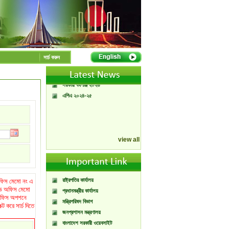
A Handbook of
Government Press
Citizen Charter of
সার্চ করুন
Bangladesh Government
Press
সরকারী বর্ষপঞ্জি ২০২৬
এপিএ ২০২৪-২৫
view all
রাষ্ট্রপতির কার্যালয়
 অফিস মেমো নং এ
্নড অফিস মেমো
প্রধানমন্ত্রীর কার্যালয়
গ/অফিস অপশনে
মন্ত্রিপরিষদ বিভাগ
 করে সার্চ দিতে
জনপ্রশাসন মন্ত্রণালয়
বাংলাদেশ সরকারী ওয়েবসাইট