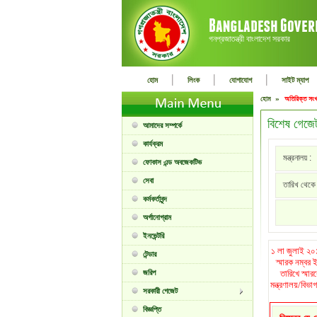
গনপ্রজাতন্ত্রী বাংলাদেশ সরকার
|
|
|
হোম
লিংক
যোগাযোগ
সাইট ম্যাপ
হোম »
অতিরিক্ত সংখ
বিশেষ গেজে
আমাদের সম্পর্কে
কার্যক্রম
মন্ত্রনালয় :
ফোকাস এন্ড অবজেকটিভ
সেবা
তারিখ থেকে 
কর্মকর্তাবৃন্দ
অর্গানোগ্রাম
ইনভেন্টরি
১ লা জুলাই ২০১
টেন্ডার
স্মারক নম্বর
জরিপ
তারিখে স্মা
মন্ত্রণালয়/বিভ
সরকারী গেজেট
বিজ্ঞপ্তি