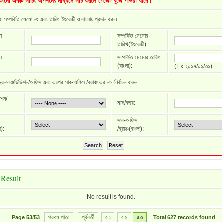
কোনো একটি সার্চিং অপশনের মাধ্যমে সার্চ করলে গেজেট খুঁজে পাওয়া যাবে।
বক সম্পর্কিত মেমো নং এবং তারিখ ইংরেজী ও বাংলায় প্রদান করুন
ো
সম্পর্কিত মেমোর
তারিখ(ইংরেজী):
ো
সম্পর্কিত মেমোর তারিখ
(বাংলা):
(Ex.২০১৭/০১/৩১)
ন্ত্রনালয়/ডিভিশন/অফিস এবং এরপর সাব-অফিস /ব্রাঞ্চ এর নাম নির্বাচন করুন
িশন/
মাস/বছর:
সাব-অফিস
ী):
/ব্রাঞ্চ(বাংলা):
Search
Reset
 Result
No result is found.
প্রথম পাতা
পূর্ববর্তী
৫১
৫২
৫৩
Page
53/53
Total
627
records found