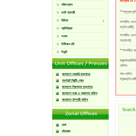
নিম্নের যে 
পরিসংখ্যান
**অনুগ্রহপূর্
ফটো গ্যালারী
মিডিয়া
সম্পর্কিত মেম
নং(ইংরেজী):
প্রতিক্রিয়া
সম্পর্কিত মেম
সংবাদ
নং(বাংলা):
সিটিজেন চার্ট
**সম্পর্কিত ম
ইভেন্ট
মন্ত্রনালয়/ডিভ
অফিস:
সাব-অফিস
বাংলাদেশ সরকারি মুদ্রণালয়
/ব্রাঞ্চ(ইংরেজ
গভর্ণমেন্ট প্রিন্টিং প্রেস
বাংলাদেশ নিরাপত্তা মুদ্রণালয়
বাংলাদেশ ফরম ও প্রকাশনা অফিস
বাংলাদেশ ষ্টেশনারী অফিস
Search
ঢাকা
চট্রগ্রাম