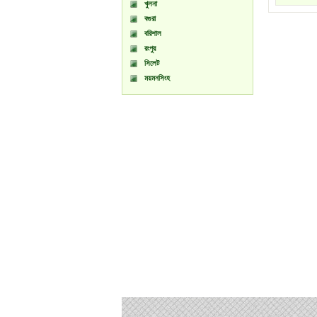
খুলনা
বগুরা
বরিশাল
রংপুর
সিলেট
ময়মনসিংহ