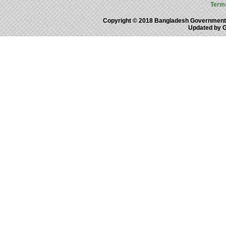
Term
Copyright © 2018 Bangladesh Government
Updated by 