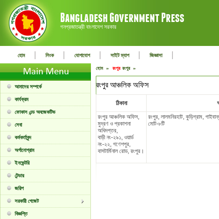
গনপ্রজাতন্ত্রী বাংলাদেশ সরকার
|
|
|
|
|
হোম
লিংক
যোগাযোগ
সাইট ম্যাপ
জিজ্ঞাসা
হোম »
রংপুর
রংপুর »
রংপুর আঞ্চলিক অফিস
আমাদের সম্পর্কে
কার্যক্রম
ঠিকানা
ফোকাস এন্ড অবজেকটিভ
রংপুর আঞ্চলিক অফিস,
রংপুর, লালমনিরহাট, কুড়িগ্রাম, গাইবান্
মুদ্রণ ও প্রকাশনা
মোট-৮টি
সেবা
অধিদপ্তর,
বাড়ী নং-২৯১, ওয়ার্ড
কর্মকর্তাবৃন্দ
নং-২২, গণেশপুর,
অর্গানোগ্রাম
বাসটার্মিনাল রোড, রংপুর।
ইনভেন্টরি
টেন্ডার
জরিপ
সরকারী গেজেট
বিজ্ঞপ্তি