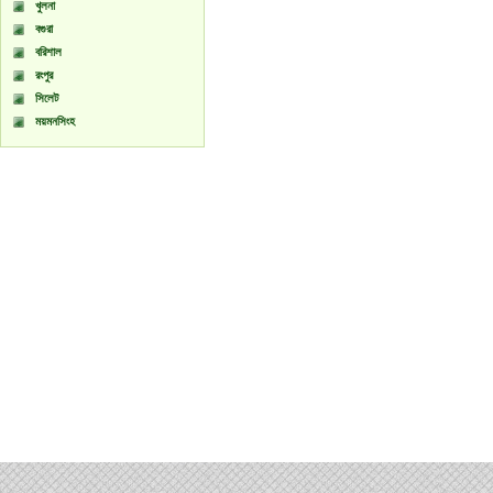
খুলনা
বগুরা
বরিশাল
রংপুর
সিলেট
ময়মনসিংহ