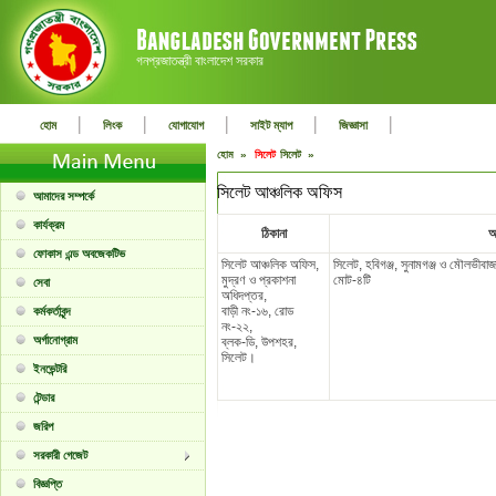
গনপ্রজাতন্ত্রী বাংলাদেশ সরকার
|
|
|
|
|
হোম
লিংক
যোগাযোগ
সাইট ম্যাপ
জিজ্ঞাসা
হোম »
সিলেট
সিলেট »
সিলেট আঞ্চলিক অফিস
আমাদের সম্পর্কে
কার্যক্রম
ঠিকানা
আ
ফোকাস এন্ড অবজেকটিভ
সিলেট আঞ্চলিক অফিস,
সিলেট, হবিগঞ্জ, সুনামগঞ্জ ও মৌলভীবা
মুদ্রণ ও প্রকাশনা
মোট-৪টি
সেবা
অধিদপ্তর,
বাড়ী নং-১৬, রোড
কর্মকর্তাবৃন্দ
নং-২২,
অর্গানোগ্রাম
ব্লক-ডি, উপশহর,
সিলেট।
ইনভেন্টরি
টেন্ডার
জরিপ
সরকারী গেজেট
বিজ্ঞপ্তি