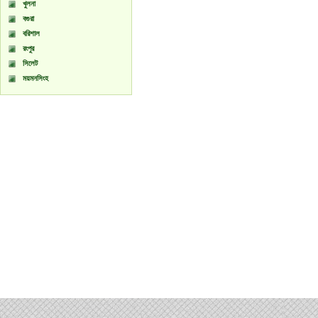
খুলনা
বগুরা
বরিশাল
রংপুর
সিলেট
ময়মনসিংহ