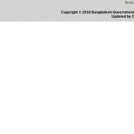
Term
Copyright © 2018 Bangladesh Government
Updated by 