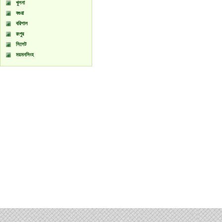
খুলনা
বগুরা
বরিশাল
রংপুর
সিলেট
ময়মনসিংহ