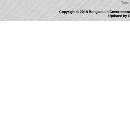
Term
Copyright © 2018 Bangladesh Government
Updated by 