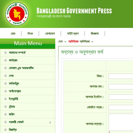
গনপ্রজাতন্ত্রী বাংলাদেশ সরকার
|
|
|
|
|
হোম
লিংক
যোগাযোগ
সাইট ম্যাপ
জিজ্ঞাসা
হোম »
প্রতিক্রিয়া
প্রতিক্রিয়া »
মন্তব্য ও অনুসন্ধান ফর্ম
আমাদের সম্পর্কে
কার্যক্রম
ফোকাস এন্ড অবজেকটিভ
সেবা
বিষয় :
কর্মকর্তাবৃন্দ
আপনার নাম :
অর্গানোগ্রাম
আপনার ইমেইল :
ইনভেন্টরি
টেন্ডার
মোবাইল নম্বর :
জরিপ
সরকারী গেজেট
আপনার মন্তব্য :
বিজ্ঞপ্তি
*