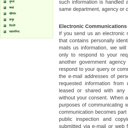
such information is handled a
খুলনা
বগুরা
same department, agency or o
বরিশাল
রংপুর
Electronic Communications
সিলেট
ময়মনসিংহ
If you send us an electronic
that contains personally identi
mails us information, we will 
only to respond to your re
another government agency o
respond to your query or com
the e-mail addresses of pers
requested information from 
leased or shared with any 
without your consent. When a 
purposes of communicating wi
communication becomes part o
public inspection and copyi
submitted via e-mail or web 