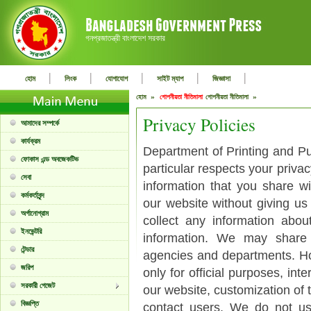
গনপ্রজাতন্ত্রী বাংলাদেশ সরকার
|
|
|
|
|
হোম
লিংক
যোগাযোগ
সাইট ম্যাপ
জিজ্ঞাসা
হোম »
গোপনীয়তা নীতিমালা
গোপনীয়তা নীতিমালা »
Privacy Policies
আমাদের সম্পর্কে
কার্যক্রম
Department of Printing and Pub
ফোকাস এন্ড অবজেকটিভ
particular respects your priva
সেবা
information that you share w
কর্মকর্তাবৃন্দ
our website without giving us
অর্গানোগ্রাম
collect any information abo
ইনভেন্টরি
information. We may share
টেন্ডার
agencies and departments. Ho
জরিপ
only for official purposes, in
সরকারী গেজেট
our website, customization of 
বিজ্ঞপ্তি
contact users. We do not us