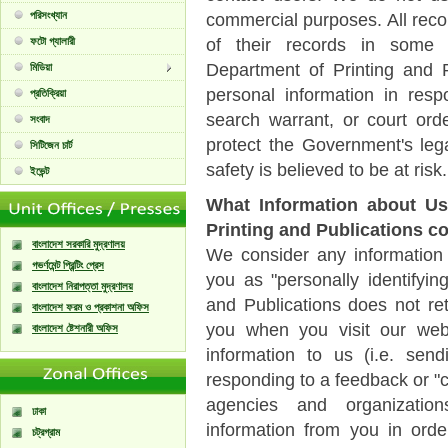
পরিসংখ্যান
commercial purposes. All recor
ফটো গ্যালারী
of their records in some ci
Department of Printing and P
মিডিয়া
personal information in res
প্রতিক্রিয়া
search warrant, or court ord
সংবাদ
protect the Government's lega
সিটিজেন চার্ট
safety is believed to be at risk.
ইভেন্ট
What Information about Us
Printing and Publications co
বাংলাদেশ সরকারি মুদ্রণালয়
We consider any information 
গভর্ণমেন্ট প্রিন্টিং প্রেস
you as "personally identifyin
বাংলাদেশ নিরাপত্তা মুদ্রণালয়
and Publications does not ret
বাংলাদেশ ফরম ও প্রকাশনা অফিস
you when you visit our web
বাংলাদেশ ষ্টেশনারী অফিস
information to us (i.e. send
responding to a feedback or "
agencies and organization
ঢাকা
information from you in orde
চট্রগ্রাম