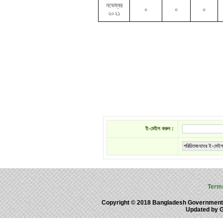
নভেম্বর
০
০
০
২০২১
ই-মেইল করুন :
পরিচিতজনদের ই-মেইল
Term
Copyright © 2018 Bangladesh Government
Updated by 