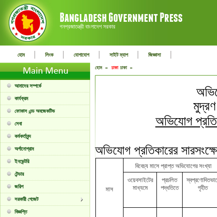
গনপ্রজাতন্ত্রী বাংলাদেশ সরকার
|
|
|
|
|
হোম
লিংক
যোগাযোগ
সাইট ম্যাপ
জিজ্ঞাসা
হোম »
ঢাকা
ঢাকা »
আমাদের সম্পর্কে
অভিয
কার্যক্রম
মুদ্র
ফোকাস এন্ড অবজেকটিভ
অভিযোগ প্রতিক
সেবা
কর্মকর্তাবৃন্দ
অভিযোগ প্রতিকারের সারসংক্ষ
অর্গানোগ্রাম
ইনভেন্টরি
বিবেচ্য মাসে প্রাপ্ত অভিযোগের সংখ্যা
টেন্ডার
ওয়েবসাইটের
প্রচলিত
স্বপ্রণোদিতভা
জরিপ
মাধ্যমে
পদ্ধতিতে
গৃহীত
মাস
সরকারী গেজেট
বিজ্ঞপ্তি