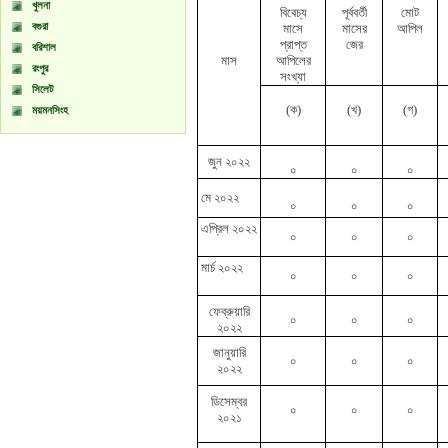
খুলনা
বিবেচ্য
পূর্ববর্তী
মোট
বগুরা
মাসে
মাসের
আপিল
প্রাপ্ত
জের
বরিশাল
মাস
আপিলের
রংপুর
সংখ্যা
সিলেট
(ক)
(খ)
(গ)
ময়মনসিংহ
জুন ২০২২
০
০
০
মে ২০২২
০
০
০
এপ্রিল ২০২২
০
০
০
মার্চ ২০২২
০
০
০
ফেব্রুয়ারি
০
০
০
২০২২
জানুয়ারি
০
০
০
২০২২
ডিসেম্বর
০
০
০
২০২১