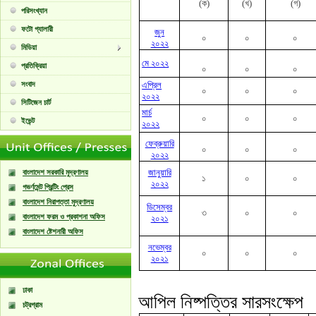
(ক)
(খ)
(গ)
পরিসংখ্যান
ফটো গ্যালারী
জুন
০
০
০
২০২২
মিডিয়া
মে ২০২২
প্রতিক্রিয়া
০
০
০
সংবাদ
এপ্রিল
০
০
০
২০২২
সিটিজেন চার্ট
মার্চ
০
০
০
ইভেন্ট
২০২২
ফেব্রুয়ারি
০
০
০
২০২২
জানুয়ারি
বাংলাদেশ সরকারি মুদ্রণালয়
১
০
০
২০২২
গভর্ণমেন্ট প্রিন্টিং প্রেস
বাংলাদেশ নিরাপত্তা মুদ্রণালয়
ডিসেম্বর
৩
০
০
বাংলাদেশ ফরম ও প্রকাশনা অফিস
২০২১
বাংলাদেশ ষ্টেশনারী অফিস
নভেম্বর
০
০
০
২০২১
ঢাকা
আপিল নিষ্পত্তির সারসংক্ষেপ
চট্রগ্রাম