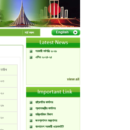
A Handbook of
Government Press
সার্চ করুন
Citizen Charter of
Bangladesh Government
Press
সরকারী বর্ষপঞ্জি ২০২৬
এপিএ ২০২৪-২৫
 তারিখ
view all
-০৩
-২০
রাষ্ট্রপতির কার্যালয়
-১৬
প্রধানমন্ত্রীর কার্যালয়
মন্ত্রিপরিষদ বিভাগ
-২০
জনপ্রশাসন মন্ত্রণালয়
বাংলাদেশ সরকারী ওয়েবসাইট
-৩০