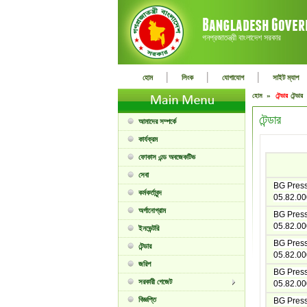
গনপ্রজাতন্ত্রী বাংলাদেশ সরকার
|
|
|
হোম
লিংক
যোগাযোগ
সাইট ম্যাপ
হোম »
টেন্ডার
টেন্ডা
টেন্ডার
আমাদের সম্পর্কে
কার্যক্রম
ফোকাস এন্ড অবজেকটিভ
সেবা
BG Press 
কর্মকর্তাবৃন্দ
05.82.00
অর্গানোগ্রাম
BG Press 
05.82.00
ইনভেন্টরি
BG Press 
টেন্ডার
05.82.00
জরিপ
BG Press 
সরকারী গেজেট
05.82.00
বিজ্ঞপ্তি
BG Press 