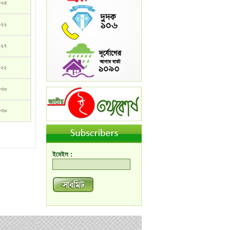
-০৫
-২২
-২৭
-২২
-৩০
-৩০
ইমেইল :