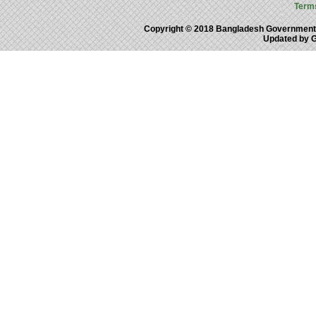
Term
Copyright © 2018 Bangladesh Government
Updated by 