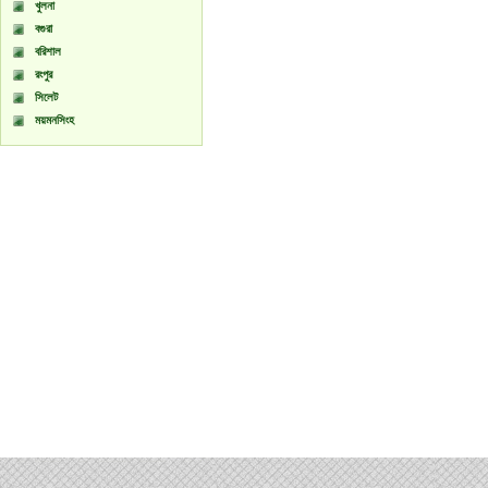
খুলনা
বগুরা
বরিশাল
রংপুর
সিলেট
ময়মনসিংহ