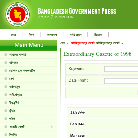
গনপ্রজাতন্ত্রী বাংলাদেশ সরকার
|
|
|
|
|
হোম
লিংক
যোগাযোগ
সাইট ম্যাপ
জিজ্ঞাসা
হোম »
অতিরিক্ত সংখ্যা গেজেট
অতিরিক্ত সংখ্যা গেজেট »
Extraordinary Gazette of 1998
আমাদের সম্পর্কে
কার্যক্রম
Keywords :
ফোকাস এন্ড অবজেকটিভ
সেবা
Date From :
কর্মকর্তাবৃন্দ
অর্গানোগ্রাম
ইনভেন্টরি
টেন্ডার
Jan ১৯৯৮
জরিপ
Feb ১৯৯৮
সরকারী গেজেট
বিজ্ঞপ্তি
Mar ১৯৯৮