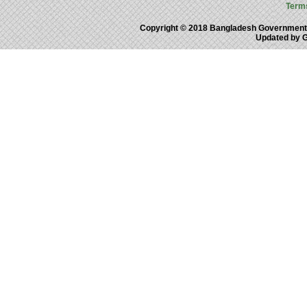
Term
Copyright © 2018 Bangladesh Government
Updated by 