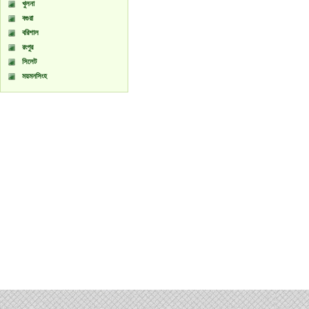
খুলনা
বগুরা
বরিশাল
রংপুর
সিলেট
ময়মনসিংহ