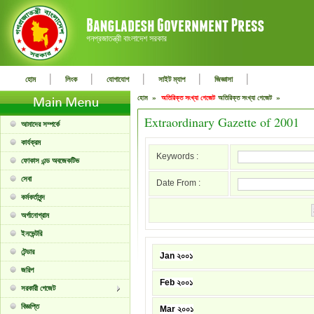
গনপ্রজাতন্ত্রী বাংলাদেশ সরকার
|
|
|
|
|
হোম
লিংক
যোগাযোগ
সাইট ম্যাপ
জিজ্ঞাসা
হোম »
অতিরিক্ত সংখ্যা গেজেট
অতিরিক্ত সংখ্যা গেজেট »
Extraordinary Gazette of 2001
আমাদের সম্পর্কে
কার্যক্রম
Keywords :
ফোকাস এন্ড অবজেকটিভ
সেবা
Date From :
কর্মকর্তাবৃন্দ
অর্গানোগ্রাম
ইনভেন্টরি
টেন্ডার
Jan ২০০১
জরিপ
Feb ২০০১
সরকারী গেজেট
বিজ্ঞপ্তি
Mar ২০০১