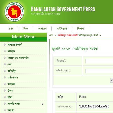
গনপ্রজাতন্ত্রী বাংলাদেশ সরকার
|
|
|
|
|
হোম
লিংক
যোগাযোগ
সাইট ম্যাপ
জিজ্ঞাসা
হোম »
অতিরিক্ত সংখ্যা গেজেট
অতিরিক্ত সংখ্যা গেজেট »
আমাদের সম্পর্কে
জুলাই ১৯৯৫ - অতিরিক্ত সংখ্যা
কার্যক্রম
ফোকাস এন্ড অবজেকটিভ
কী-ওয়ার্ড :
সেবা
তারিখ থেকে :
কর্মকর্তাবৃন্দ
অর্গানোগ্রাম
সা
ইনভেন্টরি
টেন্ডার
তারিখ
শিরনাম
জরিপ
সরকারী গেজেট
২৪-০৭-১৯৯৫
S,R,O No 130-Law/95
বিজ্ঞপ্তি