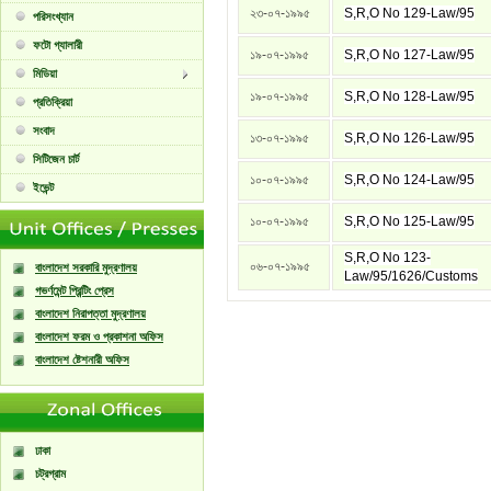
২৩-০৭-১৯৯৫
S,R,O No 129-Law/95
পরিসংখ্যান
ফটো গ্যালারী
১৯-০৭-১৯৯৫
S,R,O No 127-Law/95
মিডিয়া
১৯-০৭-১৯৯৫
S,R,O No 128-Law/95
প্রতিক্রিয়া
সংবাদ
১৩-০৭-১৯৯৫
S,R,O No 126-Law/95
সিটিজেন চার্ট
১০-০৭-১৯৯৫
S,R,O No 124-Law/95
ইভেন্ট
১০-০৭-১৯৯৫
S,R,O No 125-Law/95
S,R,O No 123-
০৬-০৭-১৯৯৫
বাংলাদেশ সরকারি মুদ্রণালয়
Law/95/1626/Customs
গভর্ণমেন্ট প্রিন্টিং প্রেস
বাংলাদেশ নিরাপত্তা মুদ্রণালয়
বাংলাদেশ ফরম ও প্রকাশনা অফিস
বাংলাদেশ ষ্টেশনারী অফিস
ঢাকা
চট্রগ্রাম