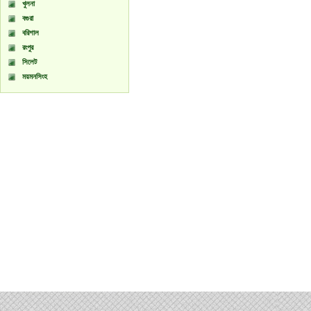
খুলনা
বগুরা
বরিশাল
রংপুর
সিলেট
ময়মনসিংহ