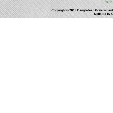
Term
Copyright © 2018 Bangladesh Government
Updated by 