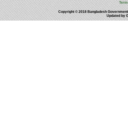
Term
Copyright © 2018 Bangladesh Government
Updated by 