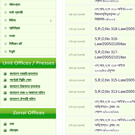
স্কেল-৪/২০০৫/২১২
পরিসংখ্যান
এস,আর,ও,নং ৩২১-আইন/২০০৫-
ফটো গ্যালারী
২৯-১১-২০০৫
বিজাখস(বিদ্যুৎ)সম-১/
পিজিসিবি-৩/২০০৫
মিডিয়া
প্রতিক্রিয়া
২৭-১১-২০০৫
S,R,O,No 318-Law/2005
সংবাদ
S,R,O,No 316-
২৭-১১-২০০৫
সিটিজেন চার্ট
Law/2005/2100/tax
ইভেন্ট
S,R,O,No 317-
২৭-১১-২০০৫
Law/2005/2101/tax
এস,আর,ও,নং ৩১৪-আইন/
২৩-১১-২০০৫
২০০৫/৪৫২/মূসক
বাংলাদেশ সরকারি মুদ্রণালয়
গভর্ণমেন্ট প্রিন্টিং প্রেস
২৩-১১-২০০৫
S,R,O,No 315-Law/2005
বাংলাদেশ নিরাপত্তা মুদ্রণালয়
২৩-১১-২০০৫
S,R,O,No 313-Law/2005
বাংলাদেশ ফরম ও প্রকাশনা অফিস
বাংলাদেশ ষ্টেশনারী অফিস
এস,আর,ও,নং ৩১১-আইন/২০০৫/অ
১৭-১১-২০০৫
অবি(বাস্তঃ-১)জাঃ বেঃ
স্কেল-২/২০০৫/১৯৯
এস,আর,ও,নং ৩১২-আইন/২০০৫/অ
ঢাকা
১৭-১১-২০০৫
অবি(বাস্তঃ-১)জাঃ বেঃ
স্কেল-৩/২০০৫/২০০
চট্রগ্রাম