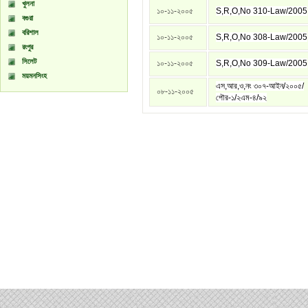
খুলনা
১০-১১-২০০৫
S,R,O,No 310-Law/2005
বগুরা
বরিশাল
১০-১১-২০০৫
S,R,O,No 308-Law/2005
রংপুর
সিলেট
১০-১১-২০০৫
S,R,O,No 309-Law/2005
ময়মনসিংহ
এস,আর,ও,নং ৩০৭-আইন/২০০৫/
০৮-১১-২০০৫
পৌর-১/২এম-৪/৯২