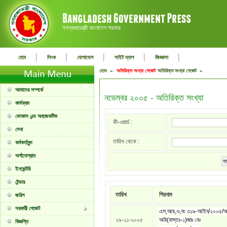
গনপ্রজাতন্ত্রী বাংলাদেশ সরকার
|
|
|
|
|
হোম
লিংক
যোগাযোগ
সাইট ম্যাপ
জিজ্ঞাসা
হোম »
অতিরিক্ত সংখ্যা গেজেট
অতিরিক্ত সংখ্যা গেজেট »
আমাদের সম্পর্কে
নভেম্বর ২০০৫ - অতিরিক্ত সংখ্যা
কার্যক্রম
ফোকাস এন্ড অবজেকটিভ
কী-ওয়ার্ড :
সেবা
তারিখ থেকে :
কর্মকর্তাবৃন্দ
অর্গানোগ্রাম
সা
ইনভেন্টরি
টেন্ডার
তারিখ
শিরনাম
জরিপ
সরকারী গেজেট
এস,আর,ও,নং ৩১৯-আইন/২০০৫/অ
২৯-১১-২০০৫
অবি(বাস্তঃ-১)জাঃ বেঃ
বিজ্ঞপ্তি