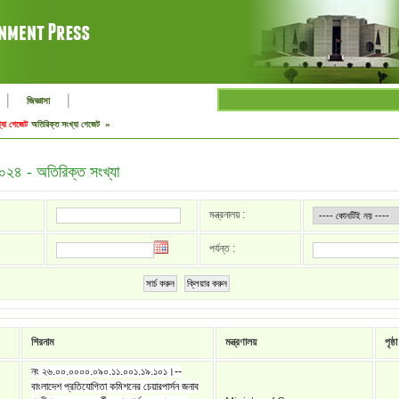
|
|
জিজ্ঞাসা
্যা গেজেট
অতিরিক্ত সংখ্যা গেজেট »
২০২৪ - অতিরিক্ত সংখ্যা
মন্ত্রনালয় :
পর্যন্ত :
সার্চ করুন
ক্লিয়ার করুন
শিরনাম
মন্ত্রণালয়
পৃষ্ঠা
নং ২৬.০০.০০০০.০৯০.১১.০০১.১৯.১০১।--
বাংলাদেশ প্রতিযোগিতা কমিশনের চেয়ারপার্সন জনাব