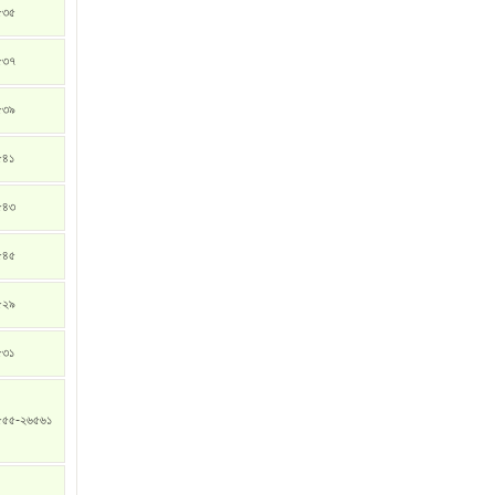
৫৩৫
৫৩৭
৫৩৯
৫৪১
৫৪৩
৫৪৫
৫২৯
৫৩১
৫৫৫-২৬৫৬১