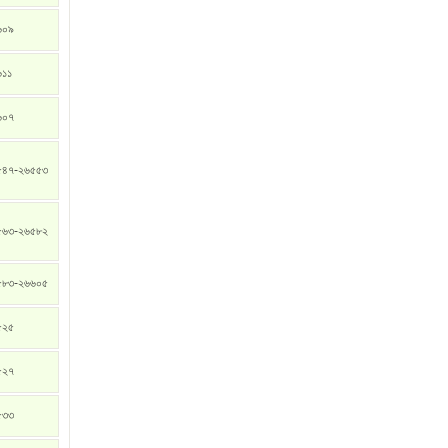
৬০৯
৬১১
৬০৭
৫৪৭-২৬৫৫৩
৫৬৩-২৬৫৮২
৫৮৩-২৬৬০৫
৫২৫
৫২৭
৫৩৩