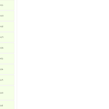
৬২১
৬২৩
৬২৫
৬২৭
৬২৯
৬৩১
৬১৯
৬১৭
৬১৩
৬১৫