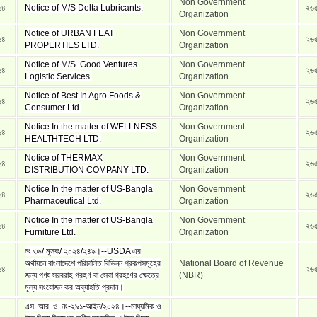
Non Government
২৪
Notice of M/S Delta Lubricants.
২৬
Organization
Notice of URBAN FEAT
Non Government
২৪
২৬
PROPERTIES LTD.
Organization
Notice of M/S. Good Ventures
Non Government
২৪
২৬
Logistic Services.
Organization
Notice of Best In Agro Foods &
Non Government
২৪
২৬
Consumer Ltd.
Organization
Notice In the matter of WELLNESS
Non Government
২৪
২৬
HEALTHTECH LTD.
Organization
Notice of THERMAX
Non Government
২৪
২৬
DISTRIBUTION COMPANY LTD.
Organization
Notice In the matter of US-Bangla
Non Government
২৪
২৬
Pharmaceutical Ltd.
Organization
Notice In the matter of US-Bangla
Non Government
২৪
২৬
Furniture Ltd.
Organization
নং ৩৯/ মূসক/ ২০২৪/২৪৯।--USDA এর
অর্থায়নে বাংলাদেশে পরিচালিত বিভিন্ন প্রকল্পসমূহের
National Board of Revenue
২৪
২৬
জন্য পণ্য সরবরাহ গ্রহণ বা সেবা গ্রহণের ক্ষেত্রে
(NBR)
মূল্য সংযোজন কর অব্যাহতি প্রদান।
এস. আর. ও. নং-২৯১-আইন/২০২৪।--মাধ্যমিক ও