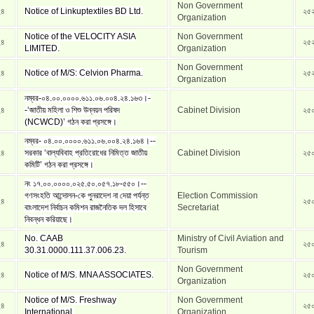
Non Government
২৪
Notice of Linkuptextiles BD Ltd.
২৫
Organization
Notice of the VELOCITY ASIA
Non Government
২৪
২৫
LIMITED.
Organization
Non Government
২৪
Notice of M/S: Celvion Pharma.
২৫
Organization
নম্বর-০৪.০০.০০০০.৬১১.০৬.০০৪.২৪.১৬৩।-
২৪
-‘জাতীয় মহিলা ও শিশু উন্নয়ন পরিষদ
Cabinet Division
২৫
(NCWCD)’ গঠন করা প্রসঙ্গে।
নম্বর- ০৪.০০.০০০০.৬১১.০৬.০০৪.২৪.১৬৪।--
২৪
সরকার ‘বাল্যবিবাহ প্রতিরোধের নিমিত্ত জাতীয়
Cabinet Division
২৫
কমিটি’ গঠন করা প্রসঙ্গে।
নং ১৭.০০.০০০০.০২৫.৫০.০৫৭.১৮-৫৫০।--
গণসংহতি আন্দোলন-কে পুনরাদেশ না দেয়া পর্যন্ত
Election Commission
২৪
২৫
বাংলাদেশ নির্বাচন কমিশন রাজনৈতিক দল হিসাবে
Secretariat
নিবন্ধন করিয়াছে।
No. CAAB
Ministry of Civil Aviation and
২৪
২৫
30.31.0000.111.37.006.23.
Tourism
Non Government
২৪
Notice of M/S. MNA ASSOCIATES.
২৫
Organization
Notice of M/S. Freshway
Non Government
২৪
২৫
International.
Organization