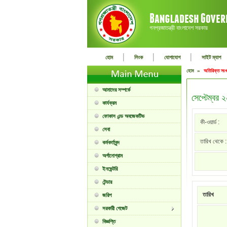
গনপ্রজাতন্ত্রী বাংলাদেশ সরকার
|
|
|
হোম
লিংক
যোগাযোগ
সাইট ম্যাপ
হোম »
অতিরিক্ত সংখ
আমাদের সম্পর্কে
সেপ্টেম্বর 
কার্যক্রম
ফোকাস এন্ড অবজেকটিভ
কী-ওয়ার্ড :
সেবা
তারিখ থেকে :
কর্মকর্তাবৃন্দ
অর্গানোগ্রাম
ইনভেন্টরি
টেন্ডার
তারিখ
জরিপ
সরকারী গেজেট
বিজ্ঞপ্তি