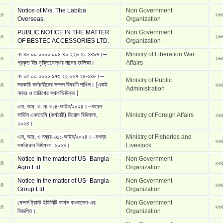
Notice of M/s. The Labiba
Non Government
২৪
২৬
Overseas.
Organization
PUBLIC NOTICE IN THE MATTER
Non Government
২৪
২৬
OF BESTEC ACCESSORIES LTD.
Organization
নং ৪৮.০০.০০০০.০০৪.৪০.২২৬.২১.২৪৯৭।--
Ministry of Liberation War
২৪
২৬
প্রকৃত বীর মুক্তিযোদ্ধার নামের তালিকা।
Affairs
নং ০৫.০০.০০০০.১৭৩.২২.০২৭.২৪-১৪৮।--
Ministry of Public
২৪
সরকারি কর্মচারীদের সম্পদ বিবরণী দাখিল। [একই
২৬
Administration
নম্বর ও তারিখের স্থলাভিষিক্ত ]
এস. আর. ও. নং ৩১৪-আইন/২০২৪।--ফরেন
২৪
সার্ভিস একাডেমি (কর্মচারী) নিয়োগ বিধিমালা,
Ministry of Foreign Affairs
২৬
২০২৪।
এস, আর, ও নম্বর-৩১১-আইন/২০২৪।--মৎস্য
Ministry of Fisheries and
২৪
২৬
সঙ্গনিরোধ বিধিমালা, ২০২৪।
Livestock
Notice In the matter of US- Bangla
Non Government
২৪
২৬
Agro Ltd.
Organization
Notice In the matter of US- Bangla
Non Government
২৪
২৬
Group Ltd.
Organization
মেসার্স ট্রাস্ট ইফিনিটি ফার্মস বাংলাদেশ-এর
Non Government
২৪
২৬
বিজ্ঞপ্তি।
Organization