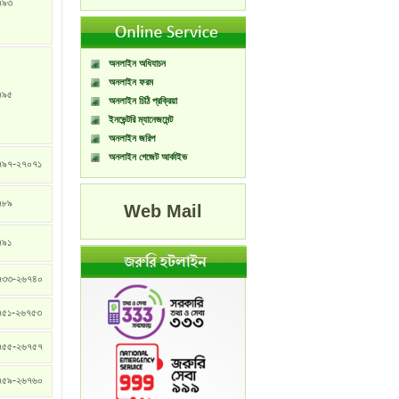
৭৯৩
অনলাইন অধিযাচন
অনলাইন ফরম
৭৯৫
অনলাইন চিঠি প্রক্রিয়া
ইনভেন্টরি ম্যানেজমেন্ট
অনলাইন জরিপ
অনলাইন গেজেট আর্কাইভ
৭৯৭-২৭০৭১
৭৮৯
Web Mail
৭৯১
৭৩৩-২৬৭৪০
৭৫১-২৬৭৫৩
৭৫৫-২৬৭৫৭
৭৫৯-২৬৭৬০