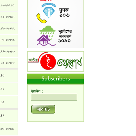
৭৬১-২৬৭৬৩
৭৬৫-২৬৭৬৭
৭৬৯-২৬৭৭২
৭৭৩-২৬৭৭৬
৭৭৭-২৬৭৮৩
৭৮৫-২৬৭৮৮
৭৪৩
৭৪১
ইমেইল :
৭৪৫
৭৪৭
৬৩৩-২৬৭৩২