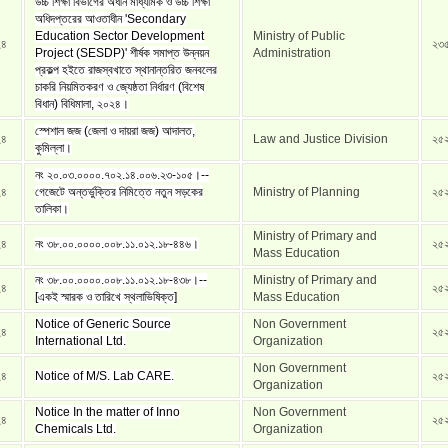
উচ্চ শিক্ষা বিভাগের অধীন মাধ্যমিক ও উচ্চ শিক্ষা
অধিদপ্তরের আওতাধীন ‌'Secondary
Education Sector Development
Ministry of Public
২৪
২৩
Project (SESDP)' শীর্ষক সমাপ্ত উন্নয়ন
Administration
প্রকল্প হইতে রাজস্বখাতে স্থানান্তরিত জনবলের
চাকরি নিয়মিতকরণ ও জ্যেষ্ঠতা নির্ধারণ (বিশেষ
বিধান) বিধিমালা, ২০২৪।
স্পেশাল জজ (জেলা ও দায়রা জজ) আদালত,
২৪
Law and Justice Division
২৫
কুমিল্লা।
নং ২০.০৩.০০০০.৭০২.১৪.০০৬.২৩-১০৫।--
২৪
গেজেটে অন্তর্ভুক্তির নিমিত্তে নতুন সড়কের
Ministry of Planning
২৫
তালিকা।
Ministry of Primary and
২৪
নং ৩৮.০০.০০০০.০০৮.১১.০১২.১৮-৪৪৬।
২৫
Mass Education
নং ৩৮.০০.০০০০.০০৮.১১.০১২.১৮-৪৩৮।--
Ministry of Primary and
২৪
২৫
[একই স্মারক ও তারিখে স্থলাভিষিক্ত]
Mass Education
Notice of Generic Source
Non Government
২৪
২৫
International Ltd.
Organization
Non Government
২৪
Notice of M/S. Lab CARE.
২৫
Organization
Notice In the matter of Inno
Non Government
২৪
২৫
Chemicals Ltd.
Organization