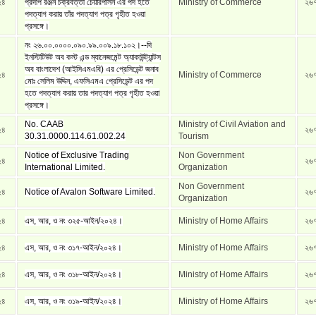
২৪
প্রদীপ রঞ্জন চক্রবর্ত্তী চেয়ারপার্সন এর পদ হতে
Ministry of Commerce
২৬
পদত্যাগ করায় তাঁর পদত্যাগ পত্র গৃহীত হওয়া
প্রসঙ্গে।
নং ২৬.০০.০০০০.০৯০.৯৯.০০৯.১৮.১০২।--দি
ইনস্টিটিউট অব কস্ট এন্ড ম্যানেজমেন্ট অ্যাকাউন্ট্যান্টস
অব বাংলাদেশ (আইসিএমএবি) এর প্রেসিডেন্ট জনাব
২৪
Ministry of Commerce
২৬
মোঃ সেলিম উদ্দিন, এফসিএমএ প্রেসিডেন্ট এর পদ
হতে পদত্যাগ করায় তার পদত্যাগ পত্র গৃহীত হওয়া
প্রসঙ্গে।
No. CAAB
Ministry of Civil Aviation and
২৪
২৬
30.31.0000.114.61.002.24
Tourism
Notice of Exclusive Trading
Non Government
২৪
২৬
International Limited.
Organization
Non Government
২৪
Notice of Avalon Software Limited.
২৬
Organization
২৪
এস, আর, ও নং ৩২৫-আইন/২০২৪।
Ministry of Home Affairs
২৬
২৪
এস, আর, ও নং ৩১৭-আইন/২০২৪।
Ministry of Home Affairs
২৬
২৪
এস, আর, ও নং ৩১৮-আইন/২০২৪।
Ministry of Home Affairs
২৬
২৪
এস, আর, ও নং ৩১৯-আইন/২০২৪।
Ministry of Home Affairs
২৬