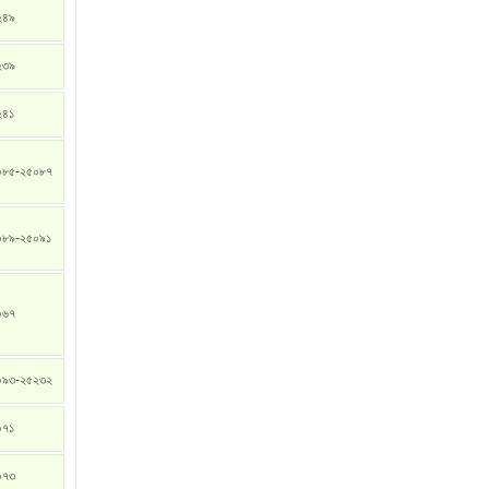
২৪৯
২৩৯
২৪১
০৮৫-২৫০৮৭
০৮৯-২৫০৯১
০৬৭
০৯৩-২৫২৩২
০৭১
০৭৩