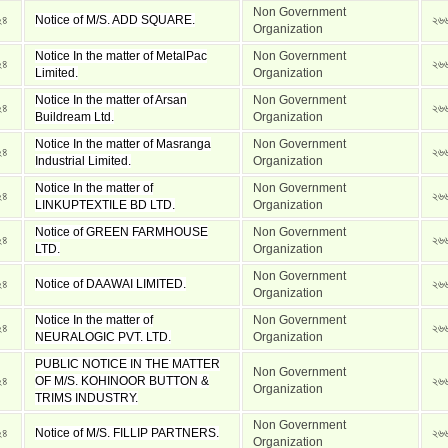
Non Government
২৪
Notice of M/S. ADD SQUARE.
২৬
Organization
Notice In the matter of MetalPac
Non Government
২৪
২৬
Limited.
Organization
Notice In the matter of Arsan
Non Government
২৪
২৬
Buildream Ltd.
Organization
Notice In the matter of Masranga
Non Government
২৪
২৬
Industrial Limited.
Organization
Notice In the matter of
Non Government
২৪
২৬
LINKUPTEXTILE BD LTD.
Organization
Notice of GREEN FARMHOUSE
Non Government
২৪
২৬
LTD.
Organization
Non Government
২৪
Notice of DAAWAI LIMITED.
২৬
Organization
Notice In the matter of
Non Government
২৪
২৬
NEURALOGIC PVT. LTD.
Organization
PUBLIC NOTICE IN THE MATTER
Non Government
২৪
OF M/S. KOHINOOR BUTTON &
২৬
Organization
TRIMS INDUSTRY.
Non Government
২৪
Notice of M/S. FILLIP PARTNERS.
২৬
Organization