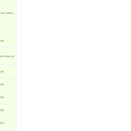
৫৯৯-২৩৬০১
২৩৩
২৫৩-২৬৫২৩
২৩৫
২৩৭
২৪৩
২৪৫
২৪৭