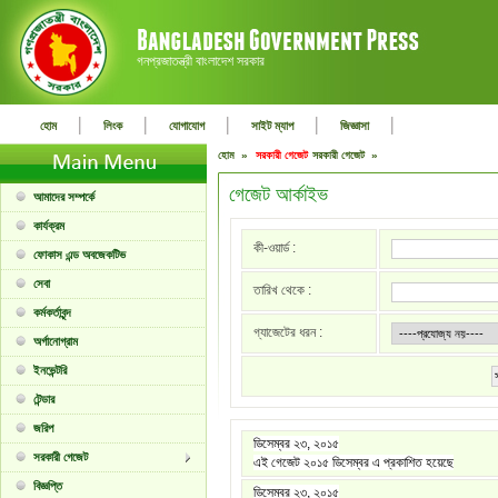
গনপ্রজাতন্ত্রী বাংলাদেশ সরকার
|
|
|
|
|
হোম
লিংক
যোগাযোগ
সাইট ম্যাপ
জিজ্ঞাসা
হোম »
সরকারী গেজেট
সরকারী গেজেট »
গেজেট আর্কাইভ
আমাদের সম্পর্কে
কার্যক্রম
কী-ওয়ার্ড :
ফোকাস এন্ড অবজেকটিভ
সেবা
তারিখ থেকে :
কর্মকর্তাবৃন্দ
গ্যাজেটের ধরন :
অর্গানোগ্রাম
ইনভেন্টরি
টেন্ডার
জরিপ
ডিসেম্বর ২৩, ২০১৫
সরকারী গেজেট
এই গেজেট ২০১৫ ডিসেম্বর এ প্রকাশিত হয়েছে
বিজ্ঞপ্তি
ডিসেম্বর ২৩, ২০১৫