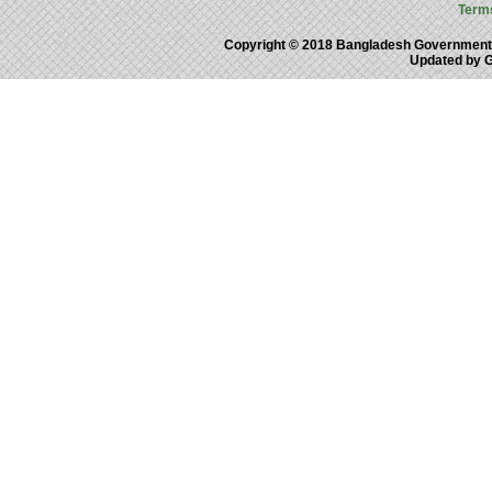
Term
Copyright © 2018 Bangladesh Government
Updated by 