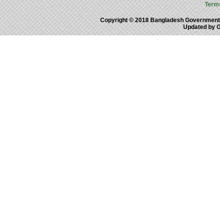
Term
Copyright © 2018 Bangladesh Government
Updated by 