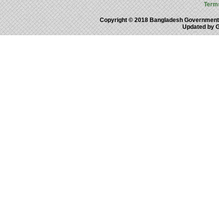
Term
Copyright © 2018 Bangladesh Government
Updated by 