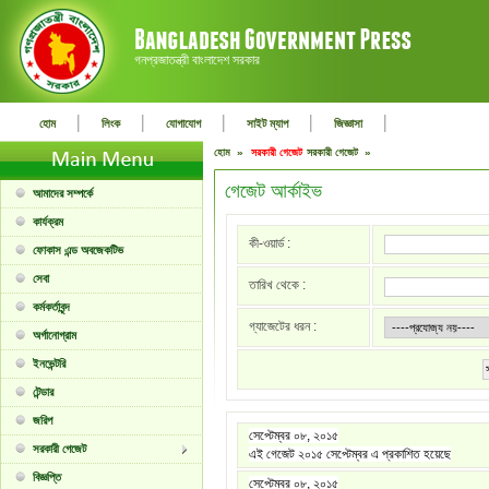
গনপ্রজাতন্ত্রী বাংলাদেশ সরকার
|
|
|
|
|
হোম
লিংক
যোগাযোগ
সাইট ম্যাপ
জিজ্ঞাসা
হোম »
সরকারী গেজেট
সরকারী গেজেট »
গেজেট আর্কাইভ
আমাদের সম্পর্কে
কার্যক্রম
কী-ওয়ার্ড :
ফোকাস এন্ড অবজেকটিভ
সেবা
তারিখ থেকে :
কর্মকর্তাবৃন্দ
গ্যাজেটের ধরন :
অর্গানোগ্রাম
ইনভেন্টরি
টেন্ডার
জরিপ
সেপ্টেম্বর ০৮, ২০১৫
সরকারী গেজেট
এই গেজেট ২০১৫ সেপ্টেম্বর এ প্রকাশিত হয়েছে
বিজ্ঞপ্তি
সেপ্টেম্বর ০৮, ২০১৫