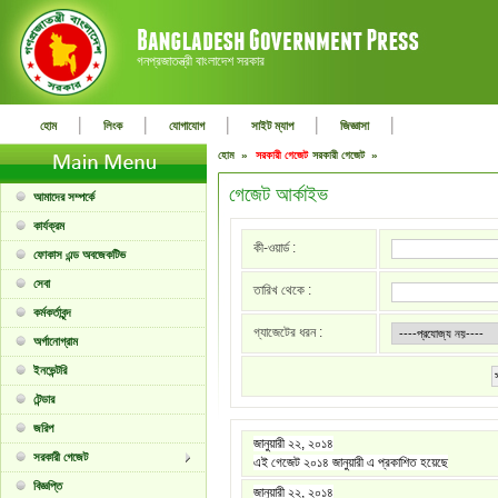
গনপ্রজাতন্ত্রী বাংলাদেশ সরকার
|
|
|
|
|
হোম
লিংক
যোগাযোগ
সাইট ম্যাপ
জিজ্ঞাসা
হোম »
সরকারী গেজেট
সরকারী গেজেট »
গেজেট আর্কাইভ
আমাদের সম্পর্কে
কার্যক্রম
কী-ওয়ার্ড :
ফোকাস এন্ড অবজেকটিভ
সেবা
তারিখ থেকে :
কর্মকর্তাবৃন্দ
গ্যাজেটের ধরন :
অর্গানোগ্রাম
ইনভেন্টরি
টেন্ডার
জরিপ
জানুয়ারী ২২, ২০১৪
সরকারী গেজেট
এই গেজেট ২০১৪ জানুয়ারী এ প্রকাশিত হয়েছে
বিজ্ঞপ্তি
জানুয়ারী ২২, ২০১৪