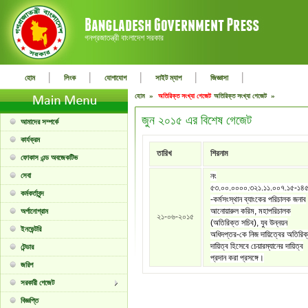
গনপ্রজাতন্ত্রী বাংলাদেশ সরকার
|
|
|
|
|
হোম
লিংক
যোগাযোগ
সাইট ম্যাপ
জিজ্ঞাসা
হোম »
অতিরিক্ত সংখ্যা গেজেট
অতিরিক্ত সংখ্যা গেজেট »
জুন ২০১৫ এর বিশেষ গেজেট
আমাদের সম্পর্কে
কার্যক্রম
তারিখ
শিরনাম
ফোকাস এন্ড অবজেকটিভ
সেবা
নং
৫৩.০০.০০০০.৩২১.১১.০০৭.১৫-১৪
কর্মকর্তাবৃন্দ
-কর্মসংস্থান ব্যাংকের পরিচালক জনাব
আনোয়ারুল করিম, মহাপরিচালক
অর্গানোগ্রাম
২১-০৬-২০১৫
(অতিরিক্ত সচিব), যুব উন্নয়ন
ইনভেন্টরি
অধিদপ্তর-কে নিজ দায়িত্বের অতিরিক
দায়িত্ব হিসেবে চেয়ারম্যানের দায়িত্ব
টেন্ডার
প্রদান করা প্রসঙ্গে।
জরিপ
সরকারী গেজেট
বিজ্ঞপ্তি