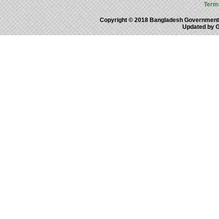
Term
Copyright © 2018 Bangladesh Government
Updated by 