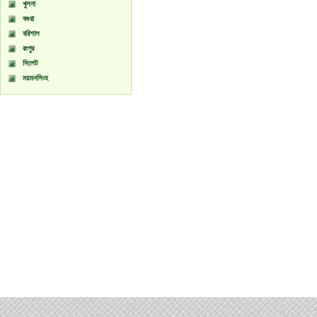
খুলনা
বগুরা
বরিশাল
রংপুর
সিলেট
ময়মনসিংহ