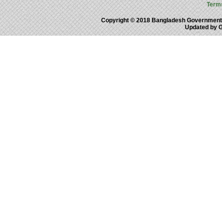
Term
Copyright © 2018 Bangladesh Government
Updated by 