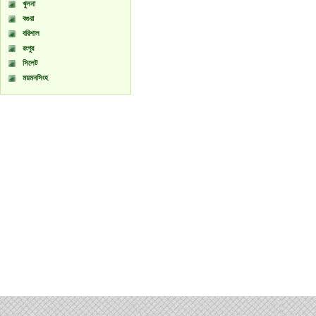
খুলনা
বগুরা
বরিশাল
রংপুর
সিলেট
ময়মনসিংহ