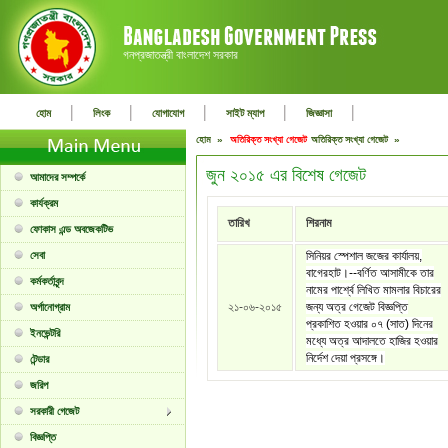
গনপ্রজাতন্ত্রী বাংলাদেশ সরকার
|
|
|
|
|
হোম
লিংক
যোগাযোগ
সাইট ম্যাপ
জিজ্ঞাসা
হোম »
অতিরিক্ত সংখ্যা গেজেট
অতিরিক্ত সংখ্যা গেজেট »
জুন ২০১৫ এর বিশেষ গেজেট
আমাদের সম্পর্কে
কার্যক্রম
তারিখ
শিরনাম
ফোকাস এন্ড অবজেকটিভ
সেবা
সিনিয়র স্পেশাল জজের কার্যালয়,
বাগেরহাট।--বর্ণিত আসামীকে তার
কর্মকর্তাবৃন্দ
নামের পার্শ্বে লিখিত মামলার বিচারের
২১-০৬-২০১৫
জন্য অত্র গেজেট বিজ্ঞপ্তি
অর্গানোগ্রাম
প্রকাশিত হওয়ার ০৭ (সাত) দিনের
ইনভেন্টরি
মধ্যে অত্র আদালতে হাজির হওয়ার
নির্দেশ দেয়া প্রসঙ্গে।
টেন্ডার
জরিপ
সরকারী গেজেট
বিজ্ঞপ্তি