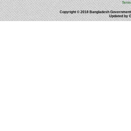
Term
Copyright © 2018 Bangladesh Government
Updated by 