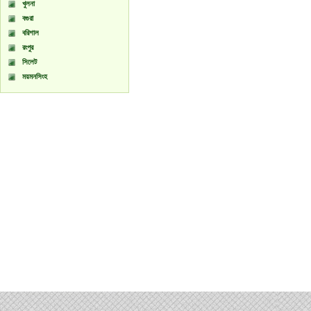
খুলনা
বগুরা
বরিশাল
রংপুর
সিলেট
ময়মনসিংহ