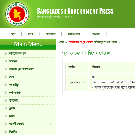
গনপ্রজাতন্ত্রী বাংলাদেশ সরকার
|
|
|
|
|
হোম
লিংক
যোগাযোগ
সাইট ম্যাপ
জিজ্ঞাসা
হোম »
অতিরিক্ত সংখ্যা গেজেট
অতিরিক্ত সংখ্যা গেজেট »
জুন ২০১৫ এর বিশেষ গেজেট
আমাদের সম্পর্কে
কার্যক্রম
তারিখ
শিরনাম
ফোকাস এন্ড অবজেকটিভ
সেবা
নং
২১-০৬-২০১৫
৪৮.০০.০০০০.০০৪.৩৫.২৪৫.২০১৪
কর্মকর্তাবৃন্দ
-প্রকৃত মুক্তিযোদ্ধাদের নামের তালি
অর্গানোগ্রাম
ইনভেন্টরি
টেন্ডার
জরিপ
সরকারী গেজেট
বিজ্ঞপ্তি