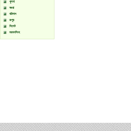
খুলনা
বগুরা
বরিশাল
রংপুর
সিলেট
ময়মনসিংহ