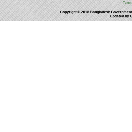
Term
Copyright © 2018 Bangladesh Government
Updated by 