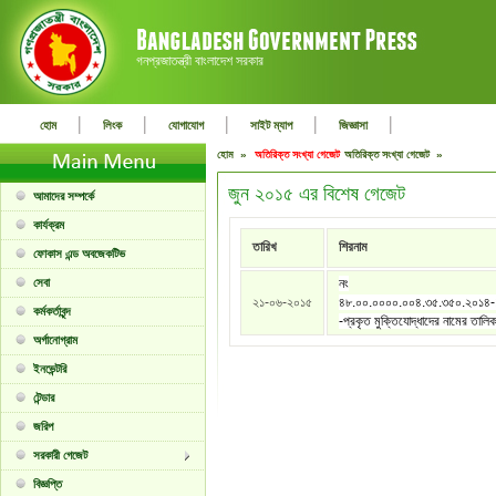
গনপ্রজাতন্ত্রী বাংলাদেশ সরকার
|
|
|
|
|
হোম
লিংক
যোগাযোগ
সাইট ম্যাপ
জিজ্ঞাসা
হোম »
অতিরিক্ত সংখ্যা গেজেট
অতিরিক্ত সংখ্যা গেজেট »
জুন ২০১৫ এর বিশেষ গেজেট
আমাদের সম্পর্কে
কার্যক্রম
তারিখ
শিরনাম
ফোকাস এন্ড অবজেকটিভ
সেবা
নং
২১-০৬-২০১৫
৪৮.০০.০০০০.০০৪.৩৫.৩৫০.২০১৪
কর্মকর্তাবৃন্দ
-প্রকৃত মুক্তিযোদ্ধাদের নামের তালি
অর্গানোগ্রাম
ইনভেন্টরি
টেন্ডার
জরিপ
সরকারী গেজেট
বিজ্ঞপ্তি