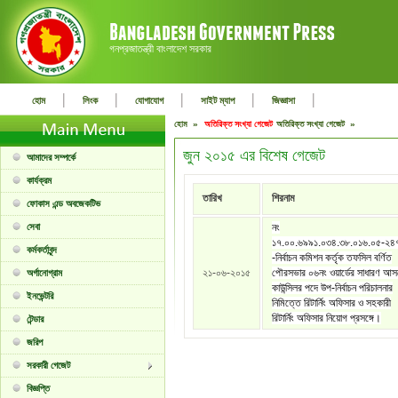
গনপ্রজাতন্ত্রী বাংলাদেশ সরকার
|
|
|
|
|
হোম
লিংক
যোগাযোগ
সাইট ম্যাপ
জিজ্ঞাসা
হোম »
অতিরিক্ত সংখ্যা গেজেট
অতিরিক্ত সংখ্যা গেজেট »
জুন ২০১৫ এর বিশেষ গেজেট
আমাদের সম্পর্কে
কার্যক্রম
তারিখ
শিরনাম
ফোকাস এন্ড অবজেকটিভ
সেবা
নং
১৭.০০.৬৯৯১.০৩৪.৩৮.০১৬.০৫-২৪
কর্মকর্তাবৃন্দ
-নির্বাচন কমিশন কর্তৃক তফসিল বর্ণিত
২১-০৬-২০১৫
পৌরসভার ০৬নং ওয়ার্ডের সাধারণ আস
অর্গানোগ্রাম
কাউন্সিলর পদে উপ-নির্বাচন পরিচালনার
ইনভেন্টরি
নিমিত্তে রিটার্নিং অফিসার ও সহকারী
রিটার্নিং অফিসার নিয়োগ প্রসঙ্গে।
টেন্ডার
জরিপ
সরকারী গেজেট
বিজ্ঞপ্তি