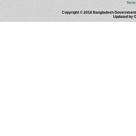
Term
Copyright © 2018 Bangladesh Government
Updated by 