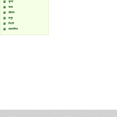
খুলনা
বগুরা
বরিশাল
রংপুর
সিলেট
ময়মনসিংহ