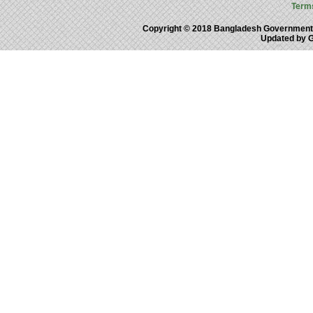
Term
Copyright © 2018 Bangladesh Government
Updated by 