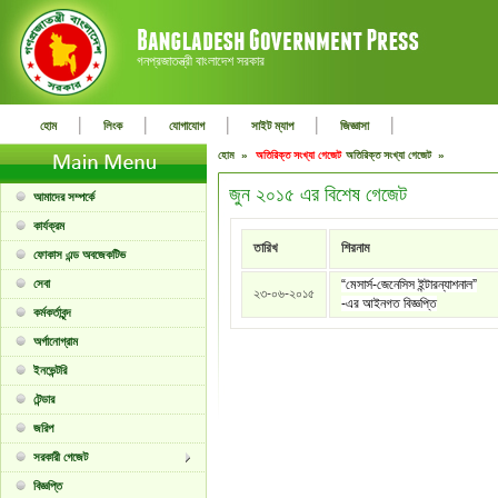
গনপ্রজাতন্ত্রী বাংলাদেশ সরকার
|
|
|
|
|
হোম
লিংক
যোগাযোগ
সাইট ম্যাপ
জিজ্ঞাসা
হোম »
অতিরিক্ত সংখ্যা গেজেট
অতিরিক্ত সংখ্যা গেজেট »
জুন ২০১৫ এর বিশেষ গেজেট
আমাদের সম্পর্কে
কার্যক্রম
তারিখ
শিরনাম
ফোকাস এন্ড অবজেকটিভ
সেবা
“মেসার্স-জেনেসিস ইন্টারন্যাশনাল”
২৩-০৬-২০১৫
-এর আইনগত বিজ্ঞপ্তি
কর্মকর্তাবৃন্দ
অর্গানোগ্রাম
ইনভেন্টরি
টেন্ডার
জরিপ
সরকারী গেজেট
বিজ্ঞপ্তি