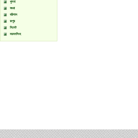
খুলনা
বগুরা
বরিশাল
রংপুর
সিলেট
ময়মনসিংহ