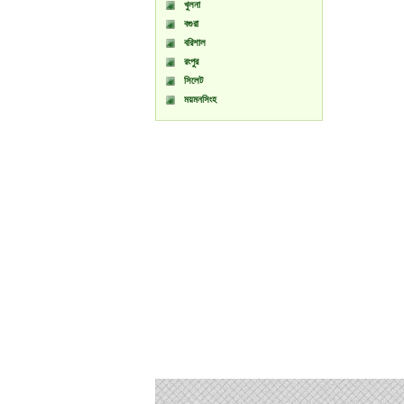
খুলনা
বগুরা
বরিশাল
রংপুর
সিলেট
ময়মনসিংহ