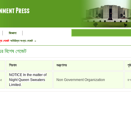
|
|
জিজ্ঞাসা
্যা গেজেট
অতিরিক্ত সংখ্যা গেজেট »
র বিশেষ গেজেট
শিরনাম
মন্ত্রণালয়
পৃষ্ঠ
NOTICE In the matter of
১৫
Night Queen Sweaters
Non Government Organization
৪৭
Limited.