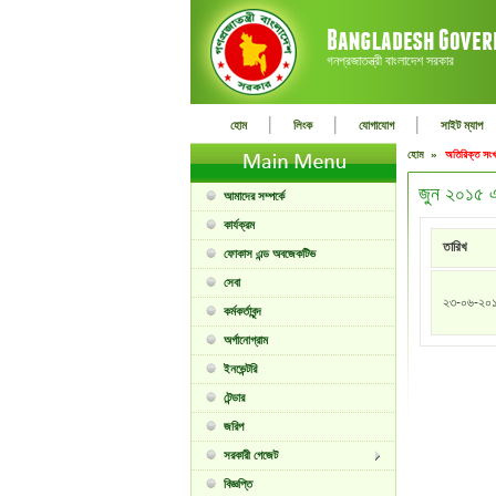
গনপ্রজাতন্ত্রী বাংলাদেশ সরকার
|
|
|
হোম
লিংক
যোগাযোগ
সাইট ম্যাপ
হোম »
অতিরিক্ত সংখ
জুন ২০১৫ এ
আমাদের সম্পর্কে
কার্যক্রম
তারিখ
ফোকাস এন্ড অবজেকটিভ
সেবা
২৩-০৬-২০
কর্মকর্তাবৃন্দ
অর্গানোগ্রাম
ইনভেন্টরি
টেন্ডার
জরিপ
সরকারী গেজেট
বিজ্ঞপ্তি