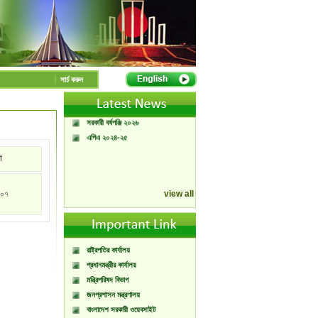
A Handbook of
Government Press
সার্চ করুন
Citizen Charter of
Bangladesh Government
Press
সরকারী বর্ষপঞ্জি ২০২৬
এপিএ ২০২৪-২৫
া
০৭
view all
রাষ্ট্রপতির কার্যালয়
প্রধানমন্ত্রীর কার্যালয়
মন্ত্রিপরিষদ বিভাগ
জনপ্রশাসন মন্ত্রণালয়
বাংলাদেশ সরকারী ওয়েবসাইট