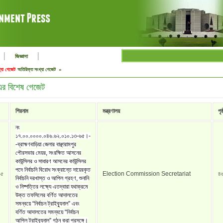
|
|
জিজ্ঞাসা
্যা গেজেট
অতিরিক্ত সংখ্যা গেজেট »
র বিশেষ গেজেট
শিরনাম
মন্ত্রণালয়
পৃষ্
নং
১৭.০০.০০০০.০৪৬.৬২.০১০.১৩-৬৫।-
-ব্রাহ্মণবাড়িয়া জেলার বাঞ্ছারামপুর
পৌরসভার মেয়র, সংরক্ষিত আসনের
কাউন্সিলর ও সাধারণ আসনের কাউন্সিলর
পদে নির্বাচনি বিরোধ সংক্রান্তে দায়েরকৃত
১৫
Election Commission Secretariat
৪
নির্বাচনি দরখাস্ত ও আপিল গ্রহণ, শুনানি
ও নিষ্পত্তির লক্ষ্যে এতদ্বারা যথাক্রমে
উক্ত তফসিলের বর্ণিত আদালতের
সমন্বয়ে “নির্বাচন ট্রাইব্যুনাল” এবং
বর্ণিত আদালতের সমন্বয়ে “নির্বাচন
আপিল ট্রাইব্যুনাল” গঠন করা প্রসঙ্গে।