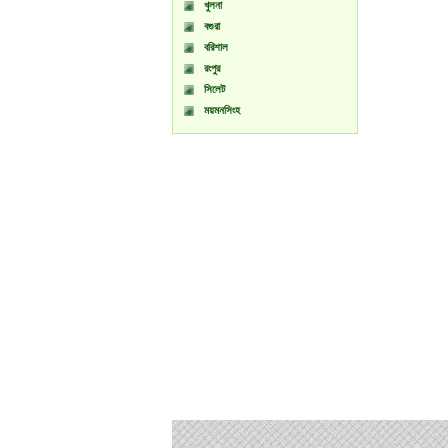
খুলনা
বগুরা
বরিশাল
রংপুর
সিলেট
ময়মনসিংহ