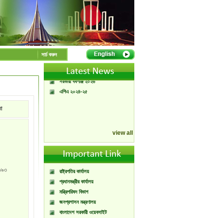
A Handbook of
Government Press
Citizen Charter of
সার্চ করুন
Bangladesh Government
Press
সরকারী বর্ষপঞ্জি ২০২৬
এপিএ ২০২৪-২৫
ঠা
view all
৬৯৩
রাষ্ট্রপতির কার্যালয়
প্রধানমন্ত্রীর কার্যালয়
মন্ত্রিপরিষদ বিভাগ
জনপ্রশাসন মন্ত্রণালয়
বাংলাদেশ সরকারী ওয়েবসাইট