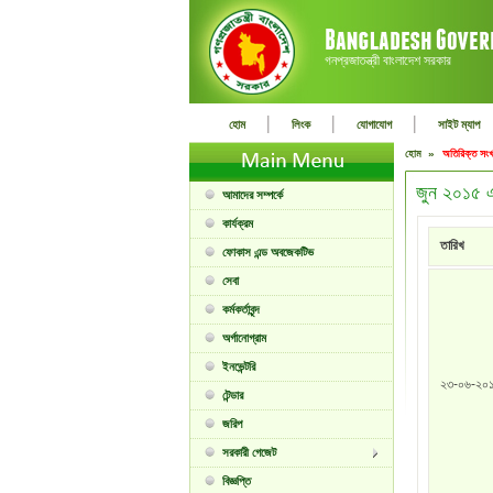
গনপ্রজাতন্ত্রী বাংলাদেশ সরকার
|
|
|
হোম
লিংক
যোগাযোগ
সাইট ম্যাপ
হোম »
অতিরিক্ত সংখ
জুন ২০১৫ এ
আমাদের সম্পর্কে
কার্যক্রম
তারিখ
ফোকাস এন্ড অবজেকটিভ
সেবা
কর্মকর্তাবৃন্দ
অর্গানোগ্রাম
ইনভেন্টরি
২৩-০৬-২০
টেন্ডার
জরিপ
সরকারী গেজেট
বিজ্ঞপ্তি