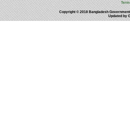
Term
Copyright © 2018 Bangladesh Government
Updated by 