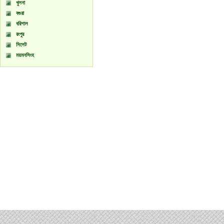
খুলনা
বগুরা
বরিশাল
রংপুর
সিলেট
ময়মনসিংহ