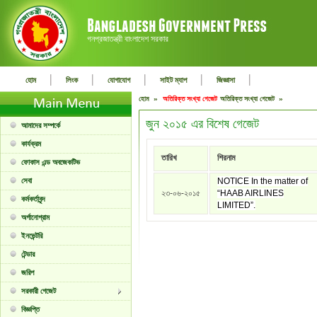
গনপ্রজাতন্ত্রী বাংলাদেশ সরকার
|
|
|
|
|
হোম
লিংক
যোগাযোগ
সাইট ম্যাপ
জিজ্ঞাসা
হোম »
অতিরিক্ত সংখ্যা গেজেট
অতিরিক্ত সংখ্যা গেজেট »
জুন ২০১৫ এর বিশেষ গেজেট
আমাদের সম্পর্কে
কার্যক্রম
তারিখ
শিরনাম
ফোকাস এন্ড অবজেকটিভ
সেবা
NOTICE In the matter of
২৩-০৬-২০১৫
“HAAB AIRLINES
কর্মকর্তাবৃন্দ
LIMITED”.
অর্গানোগ্রাম
ইনভেন্টরি
টেন্ডার
জরিপ
সরকারী গেজেট
বিজ্ঞপ্তি