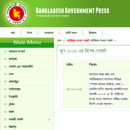
গনপ্রজাতন্ত্রী বাংলাদেশ সরকার
|
|
|
|
|
হোম
লিংক
যোগাযোগ
সাইট ম্যাপ
জিজ্ঞাসা
হোম »
অতিরিক্ত সংখ্যা গেজেট
অতিরিক্ত সংখ্যা গেজেট »
জুন ২০১৫ এর বিশেষ গেজেট
আমাদের সম্পর্কে
কার্যক্রম
তারিখ
শিরনাম
ফোকাস এন্ড অবজেকটিভ
সেবা
মহানগর দায়রা জজ এবং
পদাধিকারবলে মহানগর সিনিয়র
কর্মকর্তাবৃন্দ
স্পেশাল জজের কার্যালয়, ঢাকা।--
২৪-০৬-২০১৫
তফসিল বর্ণিত মামলায় আসামীগণকে
অর্গানোগ্রাম
আগামী ০১-০৭-১৫ ইং তারিখের
ইনভেন্টরি
মধ্যে অত্র আদালতে হাজির হওয়ার
নির্দেশ দেওয়া প্রসঙ্গে।
টেন্ডার
জরিপ
সরকারী গেজেট
বিজ্ঞপ্তি