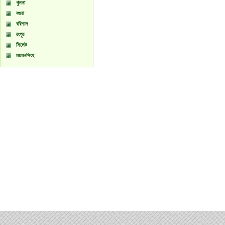
খুলনা
বগুরা
বরিশাল
রংপুর
সিলেট
ময়মনসিংহ