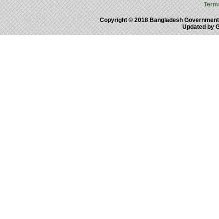
Term
Copyright © 2018 Bangladesh Government
Updated by 