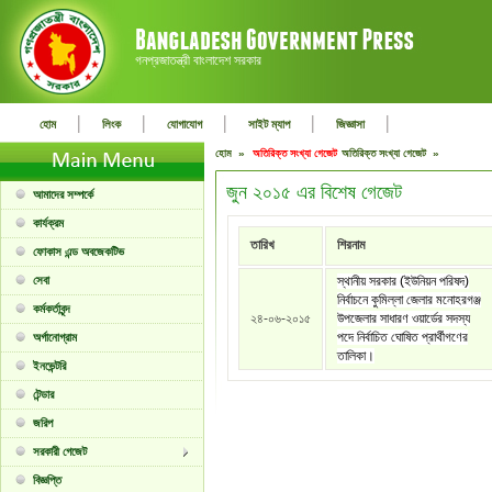
গনপ্রজাতন্ত্রী বাংলাদেশ সরকার
|
|
|
|
|
হোম
লিংক
যোগাযোগ
সাইট ম্যাপ
জিজ্ঞাসা
হোম »
অতিরিক্ত সংখ্যা গেজেট
অতিরিক্ত সংখ্যা গেজেট »
জুন ২০১৫ এর বিশেষ গেজেট
আমাদের সম্পর্কে
কার্যক্রম
তারিখ
শিরনাম
ফোকাস এন্ড অবজেকটিভ
সেবা
স্থানীয় সরকার (ইউনিয়ন পরিষদ)
নির্বাচনে কুমিল্লা জেলার মনোহরগঞ্জ
কর্মকর্তাবৃন্দ
২৪-০৬-২০১৫
উপজেলার সাধারণ ওয়ার্ডের সদস্য
পদে নির্বাচিত ঘোষিত প্রার্থীগণের
অর্গানোগ্রাম
তালিকা।
ইনভেন্টরি
টেন্ডার
জরিপ
সরকারী গেজেট
বিজ্ঞপ্তি