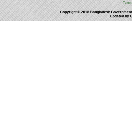
Term
Copyright © 2018 Bangladesh Government
Updated by 