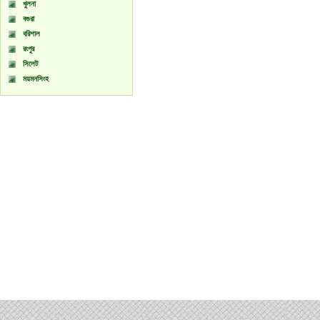
খুলনা
বগুরা
বরিশাল
রংপুর
সিলেট
ময়মনসিংহ