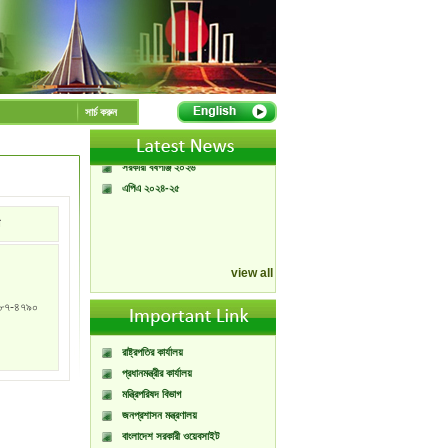
A Handbook of
Government Press
সার্চ করুন
Citizen Charter of
Bangladesh Government
Press
সরকারী বর্ষপঞ্জি ২০২৬
এপিএ ২০২৪-২৫
view all
৮৭-৪৭৯০
রাষ্ট্রপতির কার্যালয়
প্রধানমন্ত্রীর কার্যালয়
মন্ত্রিপরিষদ বিভাগ
জনপ্রশাসন মন্ত্রণালয়
বাংলাদেশ সরকারী ওয়েবসাইট