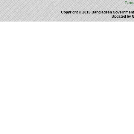
Term
Copyright © 2018 Bangladesh Government
Updated by 