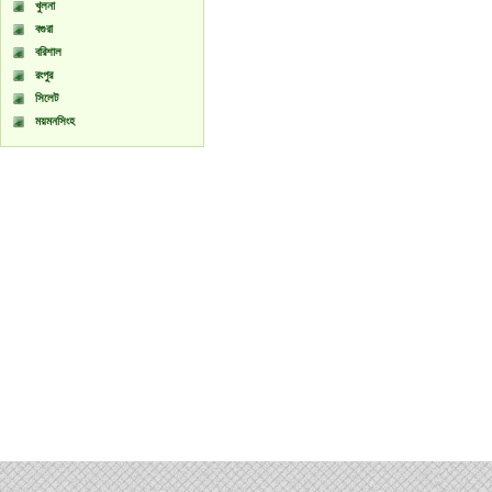
খুলনা
বগুরা
বরিশাল
রংপুর
সিলেট
ময়মনসিংহ