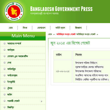
গনপ্রজাতন্ত্রী বাংলাদেশ সরকার
|
|
|
|
|
হোম
লিংক
যোগাযোগ
সাইট ম্যাপ
জিজ্ঞাসা
হোম »
অতিরিক্ত সংখ্যা গেজেট
অতিরিক্ত সংখ্যা গেজেট »
জুন ২০১৫ এর বিশেষ গেজেট
আমাদের সম্পর্কে
কার্যক্রম
তারিখ
শিরনাম
ফোকাস এন্ড অবজেকটিভ
সেবা
উপজেলা পরিষদ নির্বাচনে
ব্রাহ্মণবাড়িয়া জেলার নাসিরনগর
কর্মকর্তাবৃন্দ
২৪-০৬-২০১৫
উপজেলার উপজেলা পরিষদের
সংরক্ষিত আসনের মহিলা সদস্য পদে
অর্গানোগ্রাম
নির্বাচিত ঘোষিত প্রার্থীগণের তালিকা।
ইনভেন্টরি
টেন্ডার
জরিপ
সরকারী গেজেট
বিজ্ঞপ্তি