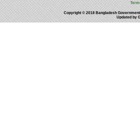
Term
Copyright © 2018 Bangladesh Government
Updated by 