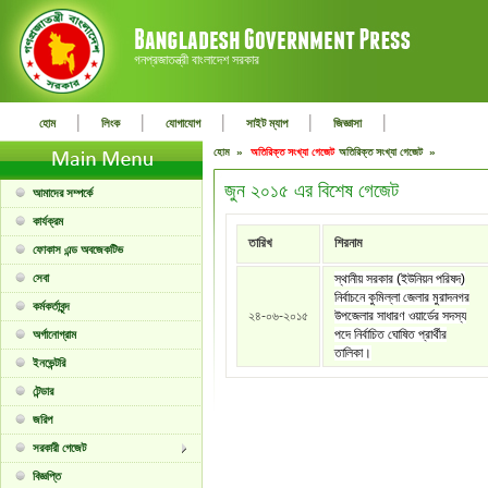
গনপ্রজাতন্ত্রী বাংলাদেশ সরকার
|
|
|
|
|
হোম
লিংক
যোগাযোগ
সাইট ম্যাপ
জিজ্ঞাসা
হোম »
অতিরিক্ত সংখ্যা গেজেট
অতিরিক্ত সংখ্যা গেজেট »
জুন ২০১৫ এর বিশেষ গেজেট
আমাদের সম্পর্কে
কার্যক্রম
তারিখ
শিরনাম
ফোকাস এন্ড অবজেকটিভ
সেবা
স্থানীয় সরকার (ইউনিয়ন পরিষদ)
নির্বাচনে কুমিল্লা জেলার মুরাদনগর
কর্মকর্তাবৃন্দ
২৪-০৬-২০১৫
উপজেলার সাধারণ ওয়ার্ডের সদস্য
পদে নির্বাচিত ঘোষিত প্রার্থীর
অর্গানোগ্রাম
তালিকা।
ইনভেন্টরি
টেন্ডার
জরিপ
সরকারী গেজেট
বিজ্ঞপ্তি