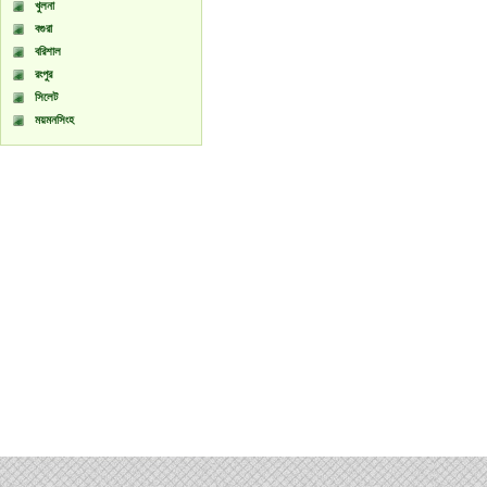
খুলনা
বগুরা
বরিশাল
রংপুর
সিলেট
ময়মনসিংহ