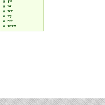
খুলনা
বগুরা
বরিশাল
রংপুর
সিলেট
ময়মনসিংহ