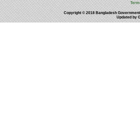
Term
Copyright © 2018 Bangladesh Government
Updated by 