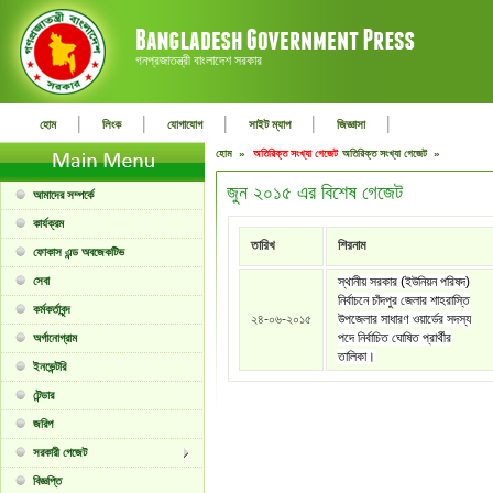
গনপ্রজাতন্ত্রী বাংলাদেশ সরকার
|
|
|
|
|
হোম
লিংক
যোগাযোগ
সাইট ম্যাপ
জিজ্ঞাসা
হোম »
অতিরিক্ত সংখ্যা গেজেট
অতিরিক্ত সংখ্যা গেজেট »
জুন ২০১৫ এর বিশেষ গেজেট
আমাদের সম্পর্কে
কার্যক্রম
তারিখ
শিরনাম
ফোকাস এন্ড অবজেকটিভ
সেবা
স্থানীয় সরকার (ইউনিয়ন পরিষদ)
নির্বাচনে চাঁদপুর জেলার শাহরাস্তি
কর্মকর্তাবৃন্দ
২৪-০৬-২০১৫
উপজেলার সাধারণ ওয়ার্ডের সদস্য
পদে নির্বাচিত ঘোষিত প্রার্থীর
অর্গানোগ্রাম
তালিকা।
ইনভেন্টরি
টেন্ডার
জরিপ
সরকারী গেজেট
বিজ্ঞপ্তি