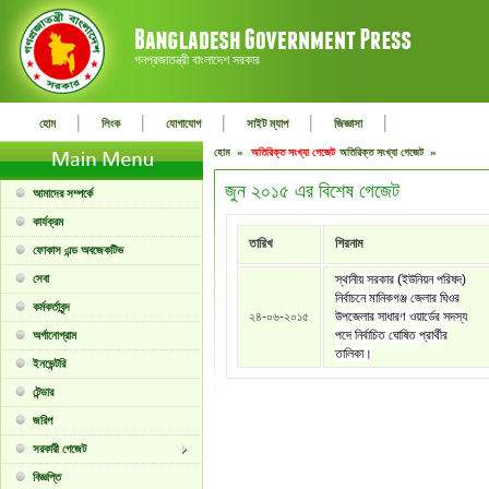
গনপ্রজাতন্ত্রী বাংলাদেশ সরকার
|
|
|
|
|
হোম
লিংক
যোগাযোগ
সাইট ম্যাপ
জিজ্ঞাসা
হোম »
অতিরিক্ত সংখ্যা গেজেট
অতিরিক্ত সংখ্যা গেজেট »
জুন ২০১৫ এর বিশেষ গেজেট
আমাদের সম্পর্কে
কার্যক্রম
তারিখ
শিরনাম
ফোকাস এন্ড অবজেকটিভ
সেবা
স্থানীয় সরকার (ইউনিয়ন পরিষদ)
নির্বাচনে মানিকগঞ্জ জেলার ঘিওর
কর্মকর্তাবৃন্দ
২৪-০৬-২০১৫
উপজেলার সাধারণ ওয়ার্ডের সদস্য
পদে নির্বাচিত ঘোষিত প্রার্থীর
অর্গানোগ্রাম
তালিকা।
ইনভেন্টরি
টেন্ডার
জরিপ
সরকারী গেজেট
বিজ্ঞপ্তি