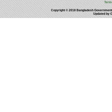
Term
Copyright © 2018 Bangladesh Government
Updated by 