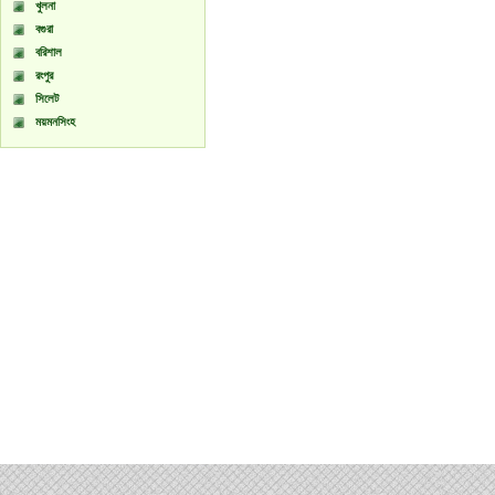
খুলনা
বগুরা
বরিশাল
রংপুর
সিলেট
ময়মনসিংহ