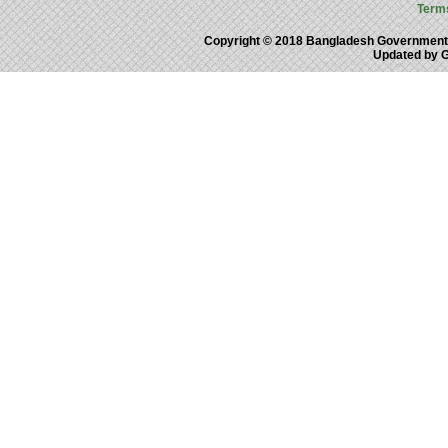
Term
Copyright © 2018 Bangladesh Government
Updated by 