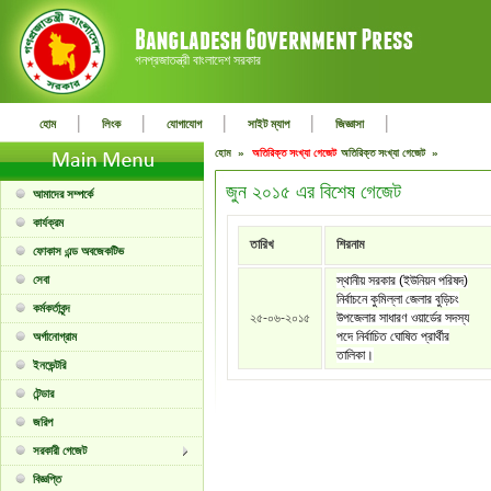
গনপ্রজাতন্ত্রী বাংলাদেশ সরকার
|
|
|
|
|
হোম
লিংক
যোগাযোগ
সাইট ম্যাপ
জিজ্ঞাসা
হোম »
অতিরিক্ত সংখ্যা গেজেট
অতিরিক্ত সংখ্যা গেজেট »
জুন ২০১৫ এর বিশেষ গেজেট
আমাদের সম্পর্কে
কার্যক্রম
তারিখ
শিরনাম
ফোকাস এন্ড অবজেকটিভ
সেবা
স্থানীয় সরকার (ইউনিয়ন পরিষদ)
নির্বাচনে কুমিল্লা জেলার বুড়িচং
কর্মকর্তাবৃন্দ
২৫-০৬-২০১৫
উপজেলার সাধারণ ওয়ার্ডের সদস্য
পদে নির্বাচিত ঘোষিত প্রার্থীর
অর্গানোগ্রাম
তালিকা।
ইনভেন্টরি
টেন্ডার
জরিপ
সরকারী গেজেট
বিজ্ঞপ্তি