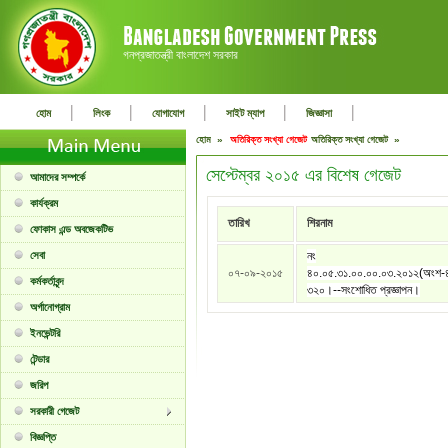
গনপ্রজাতন্ত্রী বাংলাদেশ সরকার
|
|
|
|
|
হোম
লিংক
যোগাযোগ
সাইট ম্যাপ
জিজ্ঞাসা
হোম »
অতিরিক্ত সংখ্যা গেজেট
অতিরিক্ত সংখ্যা গেজেট »
সেপ্টেম্বর ২০১৫ এর বিশেষ গেজেট
আমাদের সম্পর্কে
কার্যক্রম
তারিখ
শিরনাম
ফোকাস এন্ড অবজেকটিভ
সেবা
নং
০৭-০৯-২০১৫
৪০.০৫.৩১.০০.০০.০৩.২০১২(অংশ-৪
কর্মকর্তাবৃন্দ
৩২০।--সংশোধিত প্রজ্ঞাপন।
অর্গানোগ্রাম
ইনভেন্টরি
টেন্ডার
জরিপ
সরকারী গেজেট
বিজ্ঞপ্তি