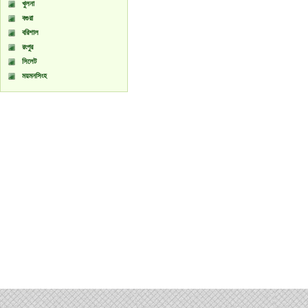
খুলনা
বগুরা
বরিশাল
রংপুর
সিলেট
ময়মনসিংহ