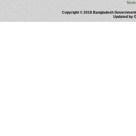
Term
Copyright © 2018 Bangladesh Government
Updated by 