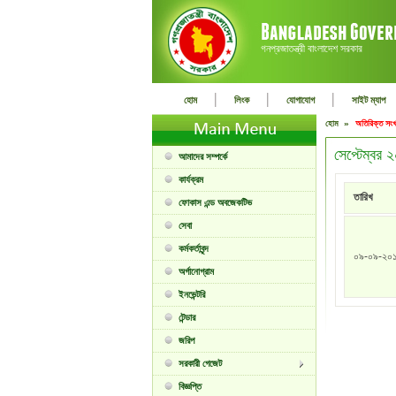
গনপ্রজাতন্ত্রী বাংলাদেশ সরকার
|
|
|
হোম
লিংক
যোগাযোগ
সাইট ম্যাপ
হোম »
অতিরিক্ত সংখ
সেপ্টেম্বর
আমাদের সম্পর্কে
কার্যক্রম
তারিখ
ফোকাস এন্ড অবজেকটিভ
সেবা
কর্মকর্তাবৃন্দ
০৯-০৯-২০
অর্গানোগ্রাম
ইনভেন্টরি
টেন্ডার
জরিপ
সরকারী গেজেট
বিজ্ঞপ্তি