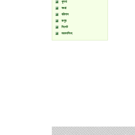
খুলনা
বগুরা
বরিশাল
রংপুর
সিলেট
ময়মনসিংহ