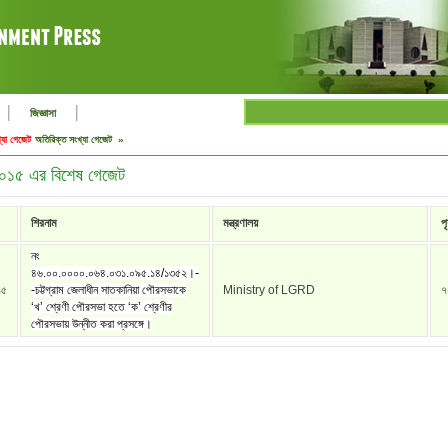
|
|
জিজ্ঞাসা
্যা গেজেট
অতিরিক্ত সংখ্যা গেজেট »
 ২০১৫ এর বিশেষ গেজেট
শিরনাম
মন্ত্রণালয়
পৃষ
নং
৪৬.০০.০০০০.০৬৪.০৩১.০৯৫.১৪/১৩৫২।-
১৫
-চট্টগ্রাম জেলাধীন সাতকানিয়া পৌরসভাকে
Ministry of LGRD
৭
‌‘খ’ শ্রেণী পৌরসভা হতে ‘ক’ শ্রেণীর
পৌরসভায় উন্নীত করা প্রসঙ্গে।