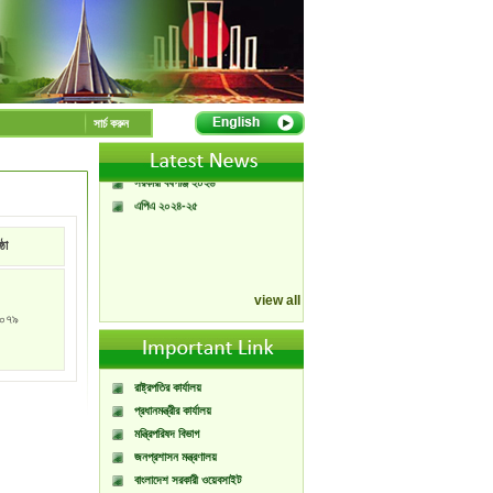
A Handbook of
Government Press
Citizen Charter of
সার্চ করুন
Bangladesh Government
Press
সরকারী বর্ষপঞ্জি ২০২৬
এপিএ ২০২৪-২৫
্ঠা
view all
০৭৯
রাষ্ট্রপতির কার্যালয়
প্রধানমন্ত্রীর কার্যালয়
মন্ত্রিপরিষদ বিভাগ
জনপ্রশাসন মন্ত্রণালয়
বাংলাদেশ সরকারী ওয়েবসাইট